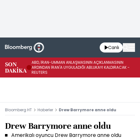
Canlı
ABD, İRAN-UMMAN ANLAŞMASININ AÇIKLANMASININ
AB
SON
ARDINDAN İRAN'A UYGULADIĞI ABLUKAYI KALDIRACAK -
GE
DAKİKA
REUTERS
UY
Bloomberg HT
Haberler
Drew Barrymore anne oldu
Drew Barrymore anne oldu
Amerikalı oyuncu Drew Barrymore anne oldu