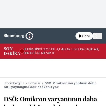
Canlı
SON
PETKİM İKİNCİ ÇEYREKTE 4,1 MİLYAR TL NET KAR AÇIKLADI,
İR
DAKİKA
BEKLENTİ 3,8 MİLYAR TL
UY
Bloomberg HT
Haberler
DSÖ: Omikron varyantının daha
hızlı yayıldığına dair net kanıt yok
DSÖ: Omikron varyantının daha