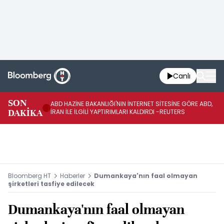
Canlı
SON
ABD HAZİNE BAKANLIĞI'NIN İNTERNET SİTESİNE GÖRE ABD,
KO
DAKİKA
İRAN İLE İLGİLİ YAPTIRIMLARI KALDIRDI -REUTERS
AÇ
Bloomberg HT
Haberler
Dumankaya'nın faal olmayan
şirketleri tasfiye edilecek
Dumankaya'nın faal olmayan