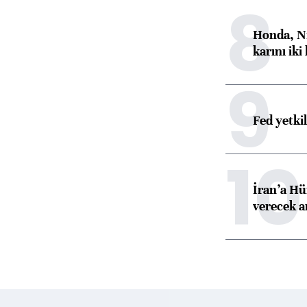
8
Honda, Ni
karını iki
9
Fed yetki
10
İran’a Hü
verecek 