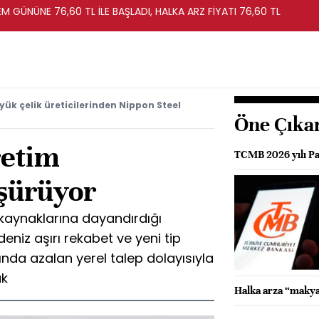
EM GÜNÜNE 76,60 TL İLE BAŞLADI, HALKA ARZ FİYATI 76,60 TL
ük çelik üreticilerinden Nippon Steel
Öne Çıka
retim
TCMB 2026 yılı Pa
üşürüyor
 kaynaklarına dayandırdığı
eniz aşırı rekabet ve yeni tip
ında azalan yerel talep dolayısıyla
ak
Halka arza “makya