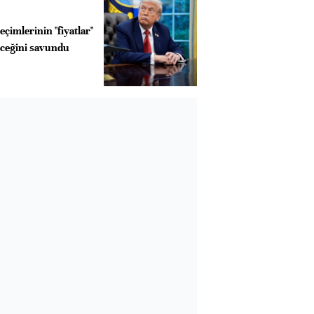
çimlerinin "fiyatlar"
eceğini savundu