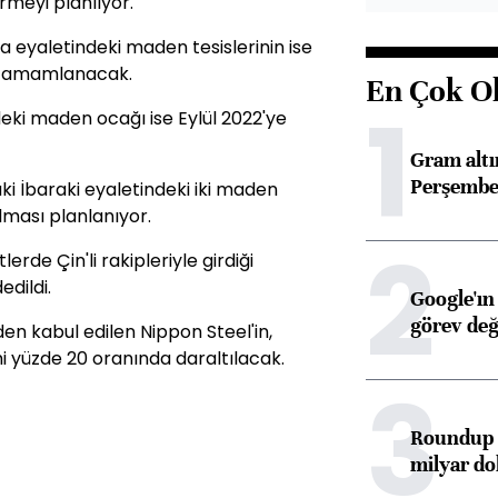
rmeyi planlıyor.
eyaletindeki maden tesislerinin ise
ı tamamlanacak.
En Çok O
1
ki maden ocağı ise Eylül 2022'ye
Gram alt
Perşembe 
 İbaraki eyaletindeki iki maden
lması planlanıyor.
2
rde Çin'li rakipleriyle girdiği
dildi.
Google'ın
görev değ
den kabul edilen Nippon Steel'in,
 yüzde 20 oranında daraltılacak.
3
Roundup d
milyar dol