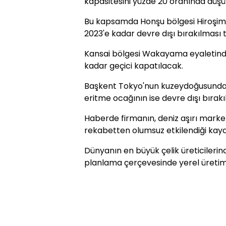
kapasitesini yüzde 20 oranında düşü
Bu kapsamda Honşu bölgesi Hiroşima 
2023'e kadar devre dışı bırakılmas
Kansai bölgesi Wakayama eyaletinde
kadar geçici kapatılacak.
Başkent Tokyo'nun kuzeydoğusundaki
eritme ocağının ise devre dışı bırakı
Haberde firmanın, deniz aşırı marketle
rekabetten olumsuz etkilendiği kayde
Dünyanın en büyük çelik üreticilerin
planlama çerçevesinde yerel üretimi