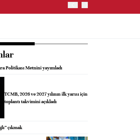
BIST 100 ENDEKSİ GÜNE Y
nlar
ra Politikası Metnini yayımladı
TCMB, 2026 ve 2027 yılının ilk yarısı için
toplantı takvimini açıkladı
jlı” çıkmak