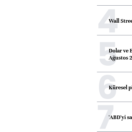
4
Wall Stre
5
Dolar ve 
Ağustos 2
6
Küresel p
7
'ABD'yi s