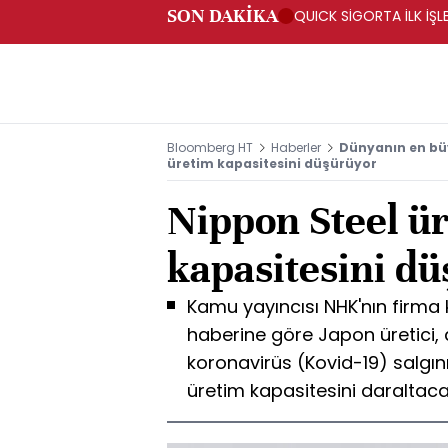
SON DAKİKA
QUICK SİGORTA İLK İŞL
Bloomberg HT
Haberler
Dünyanın en büy
üretim kapasitesini düşürüyor
Nippon Steel ü
kapasitesini d
Kamu yayıncısı NHK'nın firma
haberine göre Japon üretici, d
koronavirüs (Kovid-19) salgın
üretim kapasitesini daraltac