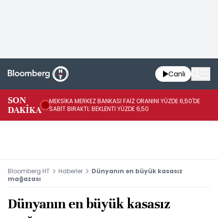
Canlı
SON
MEKSİKA MERKEZ BANKASI FAİZ ORANINI YÜZDE 6,50'DE
OY
DAKİKA
SABİT BIRAKTI; BEKLENTİ YÜZDE 6,50
AÇ
Bloomberg HT
Haberler
Dünyanın en büyük kasasız
mağazası
Dünyanın en büyük kasasız