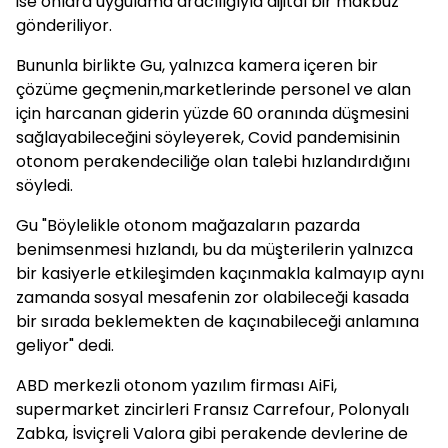
ise onlara uygulama aracılığıyla dijital bir makbuz
gönderiliyor.
Bununla birlikte Gu, yalnızca kamera içeren bir
çözüme geçmenin,marketlerinde personel ve alan
için harcanan giderin yüzde 60 oranında düşmesini
sağlayabileceğini söyleyerek, Covid pandemisinin
otonom perakendeciliğe olan talebi hızlandırdığını
söyledi.
Gu "Böylelikle otonom mağazaların pazarda
benimsenmesi hızlandı, bu da müşterilerin yalnızca
bir kasiyerle etkileşimden kaçınmakla kalmayıp aynı
zamanda sosyal mesafenin zor olabileceği kasada
bir sırada beklemekten de kaçınabileceği anlamına
geliyor" dedi.
ABD merkezli otonom yazılım firması AiFi,
supermarket zincirleri Fransız Carrefour, Polonyalı
Zabka, İsviçreli Valora gibi perakende devlerine de