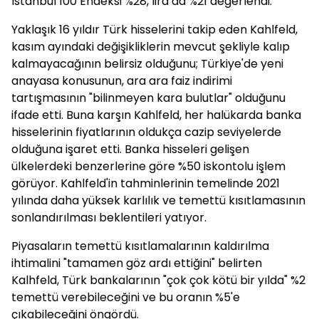
İstanbul 100 Endeksi %28, lira da %21 değerlendi.
Yaklaşık 16 yıldır Türk hisselerini takip eden Kahlfeld,
kasım ayındaki değişikliklerin mevcut şekliyle kalıp
kalmayacağının belirsiz olduğunu; Türkiye'de yeni
anayasa konusunun, ara ara faiz indirimi
tartışmasının "bilinmeyen kara bulutlar" olduğunu
ifade etti. Buna karşın Kahlfeld, her halükarda banka
hisselerinin fiyatlarının oldukça cazip seviyelerde
olduğuna işaret etti. Banka hisseleri gelişen
ülkelerdeki benzerlerine göre %50 iskontolu işlem
görüyor. Kahlfeld'in tahminlerinin temelinde 2021
yılında daha yüksek karlılık ve temettü kısıtlamasının
sonlandırılması beklentileri yatıyor.
Piyasaların temettü kısıtlamalarının kaldırılma
ihtimalini "tamamen göz ardı ettiğini" belirten
Kalhfeld, Türk bankalarının "çok çok kötü bir yılda" %2
temettü verebileceğini ve bu oranın %5'e
çıkabileceğini öngördü.