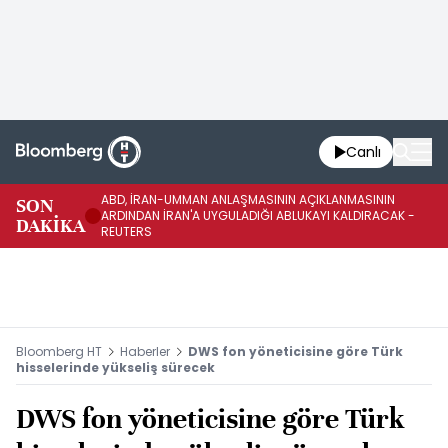
Canlı
ABD, İRAN-UMMAN ANLAŞMASININ AÇIKLANMASININ
AB
SON
ARDINDAN İRAN'A UYGULADIĞI ABLUKAYI KALDIRACAK -
GE
DAKİKA
REUTERS
UY
Bloomberg HT
Haberler
DWS fon yöneticisine göre Türk
hisselerinde yükseliş sürecek
DWS fon yöneticisine göre Türk