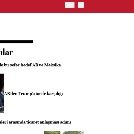
OYAK ÇİMENTO İKİNCİ ÇEY
nlar
de bu sefer hedef AB ve Meksika
AB'den Trump'a tarife karşılığı
eri arasında ticaret anlaşması adımı