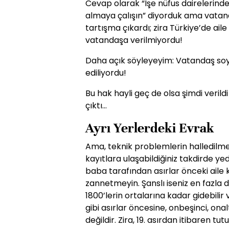
Cevap olarak “İşe nüfus dairelerindek
almaya çalışın” diyorduk ama vatan
tartışma çıkardı; zira Türkiye’de aile 
vatandaşa verilmiyordu!
Daha açık söyleyeyim: Vatandaş s
ediliyordu!
Bu hak hayli geç de olsa şimdi veril
çıktı...
Ayrı Yerlerdeki Evrak
Ama, teknik problemlerin halledilme
kayıtlara ulaşabildiğiniz takdirde ye
baba tarafından asırlar önceki aile k
zannetmeyin. Şanslı iseniz en fazla d
1800’lerin ortalarına kadar gidebilir 
gibi asırlar öncesine, onbeşinci, on
değildir. Zira, 19. asırdan itibaren t