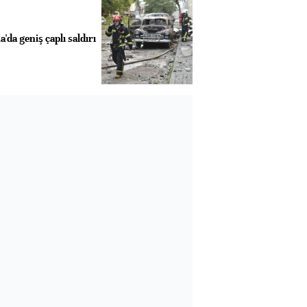
da geniş çaplı saldırı