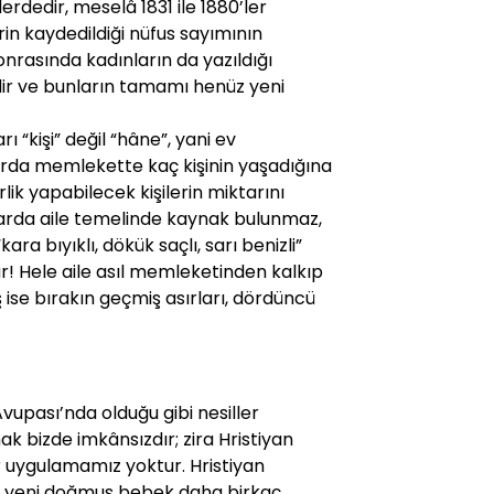
erdedir, meselâ 1831 ile 1880’ler
in kaydedildiği nüfus sayımının
sonrasında kadınların da yazıldığı
dir ve bunların tamamı henüz yeni
rı “kişi” değil “hâne”, yani ev
arda memlekette kaç kişinin yaşadığına
ik yapabilecek kişilerin miktarını
ıtlarda aile temelinde kaynak bulunmaz,
kara bıyıklı, dökük saçlı, sarı benizli”
dar! Hele aile asıl memleketinden kalkıp
ise bırakın geçmiş asırları, dördüncü
Avupası’nda olduğu gibi nesiller
k bizde imkânsızdır; zira Hristiyan
r uygulamamız yoktur. Hristiyan
de yeni doğmuş bebek daha birkaç