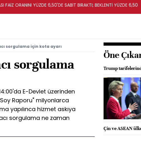
I FAİZ ORANINI YÜZDE 6,50'DE SABİT BIRAKTI; BEKLENTİ YÜZDE 6,50
cı sorgulama için kota ayarı
Öne Çıka
acı sorgulama
Trump tarifelerin
14:00'da E-Devlet üzerinden
t Soy Raporu" milyonlarca
ma yapılınca hizmet askıya
ağacı sorgulama ne zaman
Çin ve ASEAN ülkel