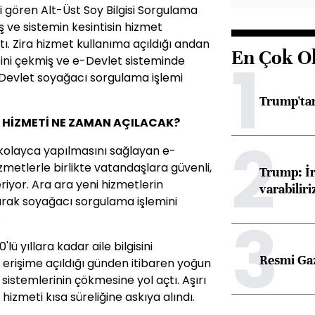
gi gören Alt-Üst Soy Bilgisi Sorgulama
ış ve sistemin kesintisin hizmet
tı. Zira hizmet kullanıma açıldığı andan
En Çok O
1
sini çekmiş ve e-Devlet sisteminde
Devlet soyağacı sorgulama işlemi
Trump'tan
HİZMETİ NE ZAMAN AÇILACAK?
2
 kolayca yapılmasını sağlayan e-
izmetlerle birlikte vatandaşlara güvenli,
Trump: İr
eriyor. Ara ara yeni hizmetlerin
varabiliri
arak soyağacı sorgulama işlemini
3
.
lü yıllara kadar aile bilgisini
Resmi Ga
 erişime açıldığı günden itibaren yoğun
sistemlerinin çökmesine yol açtı. Aşırı
 hizmeti kısa süreliğine askıya alındı.