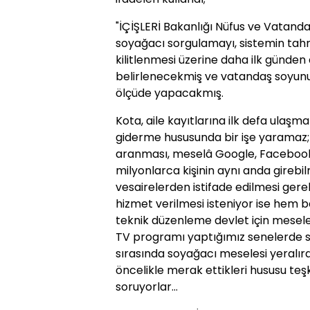
"İÇİŞLERİ Bakanlığı Nüfus ve Vatanda
soyağacı sorgulamayı, sistemin tahm
kilitlenmesi üzerine daha ilk günden 
belirlenecekmiş ve vatandaş soyun
ölçüde yapacakmış.
Kota, aile kayıtlarına ilk defa ulaş
giderme hususunda bir işe yaramaz;
aranması, meselâ Google, Facebook 
milyonlarca kişinin aynı anda girebi
vesairelerden istifade edilmesi gere
hizmet verilmesi isteniyor ise hem 
teknik düzenleme devlet için mesele 
TV programı yaptığımız senelerde se
sırasında soyağacı meselesi yeralır
öncelikle merak ettikleri hususu teş
soruyorlar...