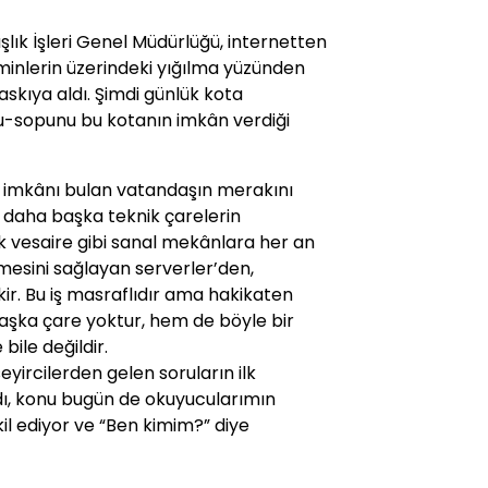
şlık İşleri Genel Müdürlüğü, internetten
inlerin üzerindeki yığılma yüzünden
askıya aldı. Şimdi günlük kota
u-sopunu bu kotanın imkân verdiği
ma imkânı bulan vatandaşın merakını
 daha başka teknik çarelerin
vesaire gibi sanal mekânlara her an
lmesini sağlayan serverler’den,
kir. Bu iş masraflıdır ama hakikaten
başka çare yoktur, hem de böyle bir
bile değildir.
yircilerden gelen soruların ilk
dı, konu bugün de okuyucularımın
kil ediyor ve “Ben kimim?” diye