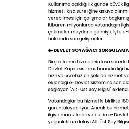
Kullanıma açıldığı ilk günde büyük il
hizmeti, kısa süreliğine askıya alınm
verebilmesi için çalışmalar başlamış
itibaren milyonlarca vatandaşın ilgi
çökmeler meydana gelmişti. İşte e-
hakkında son gelişmeler...
e-DEVLET SOYAĞACI SORGULAMA 
Birçok kamu hizmetinin kısa sürede
Devlet Kapısı sistemi, barındırdığı h
hızlı ve ücretsiz bir şekilde hizmet v
eklendiği e-Devlet sistemine son ol
sağlayan "Alt-Üst Soy Bilgisi" eklendi
Vatandaşlar bu hizmetle birlikte 1800'
görüntüleyebiliyor. Ancak bu hizmet
ilgiye maruz kaldı ve bu da e-Devlet 
yoğunluktan dolayı Alt Üst Soy Bilgisi