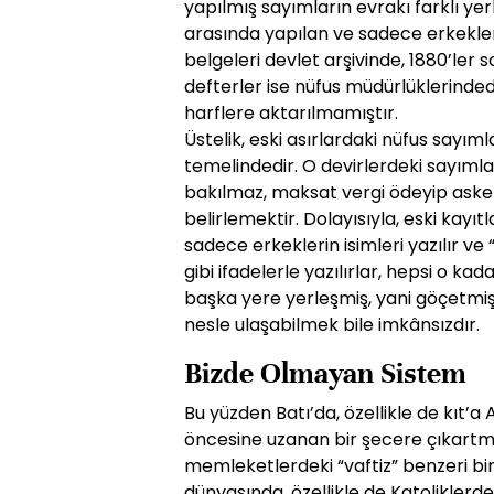
yapılmış sayımların evrakı farklı yerl
arasında yapılan ve sadece erkekler
belgeleri devlet arşivinde, 1880’ler 
defterler ise nüfus müdürlüklerinde
harflere aktarılmamıştır.
Üstelik, eski asırlardaki nüfus sayımla
temelindedir. O devirlerdeki sayıml
bakılmaz, maksat vergi ödeyip askerl
belirlemektir. Dolayısıyla, eski kay
sadece erkeklerin isimleri yazılır ve “
gibi ifadelerle yazılırlar, hepsi o ka
başka yere yerleşmiş, yani göçetmiş 
nesle ulaşabilmek bile imkânsızdır.
Bizde Olmayan Sistem
Bu yüzden Batı’da, özellikle de kıt’a 
öncesine uzanan bir şecere çıkartma
memleketlerdeki “vaftiz” benzeri bi
dünyasında, özellikle de Katolikler