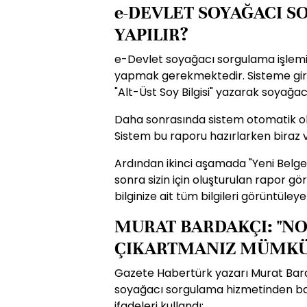
e-DEVLET SOYAĞACI 
YAPILIR?
e-Devlet soyağacı sorgulama işlemi i
yapmak gerekmektedir. Sisteme gir
"Alt-Üst Soy Bilgisi" yazarak soyağac
Daha sonrasında sistem otomatik olar
Sistem bu raporu hazırlarken biraz 
Ardından ikinci aşamada "Yeni Belge
sonra sizin için oluşturulan rapor 
bilginize ait tüm bilgileri görüntüleye
MURAT BARDAKÇI: "NO
ÇIKARTMANIZ MÜMKÜN
Gazete Habertürk yazarı Murat Bard
soyağacı sorgulama hizmetinden bah
ifadeleri kullandı;