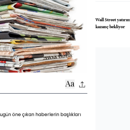
Wall Street yatırımc
kazanç bekliyor
gün öne çıkan haberlerin başlıkları