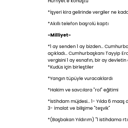
Hürriyet'e konuştu
*İşyeri kira gelirinde vergiler ne kad
*Akıllı telefon başrolü kaptı
-Milliyet-
*1 ay senden 1 ay bizden... Cumhurb
açıkladı... Cumhurbaşkanı Tayyip Er
vergisini 1 ay esnafın, bir ay devleti
*Kudüs için birleştiler
*Yangın tüpüyle vuracaklardı
*Hakim ve savcılara "rol" eğitimi
*İstihdam müjdesi... 1- Yılda 6 maaş de
3- İmalat ve bilişime "teşvik"
*(Başbakan Yıldırım) "1 istihdama rt