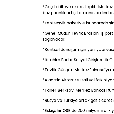
*Geç likiditeye erken tepki... Merke
baz puanlık artış kararının ardında
*Yeni teşvik paketiyle istihdamda şi
*Genel Müdür Tevfik Eraslan: İş port
sağlayacak
*Kentsel dönüşüm için yeni yapı yas
*İbrahim Bodur Sosyal Girişimcilik Ödü
*Tevfik Güngör: Merkez "piyasa"yı mu
*Alaattin Aktaş: MB tali yol faizini y
*Taner Berksoy: Merkez Bankası fury
*Rusya ve Türkiye ortak gaz ticaret 
*Eskişehir OSB'de 260 milyon liralık 