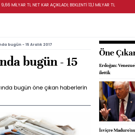
 9,66 MİLYAR TL NET KAR AÇIKLADI; BEKLENTİ 13,1 MİLYAR TL
da bugün - 15 Aralık 2017
Öne Çıka
nda bugün - 15
Erdoğan: Venezue
ilettik
rında bugün öne çıkan haberlerin
İsviçre Maduro'nu