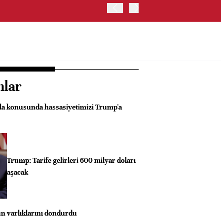
BORSA İSTANBUL'DA BIST
nlar
la konusunda hassasiyetimizi Trump'a
Trump: Tarife gelirleri 600 milyar doları
aşacak
n varlıklarını dondurdu