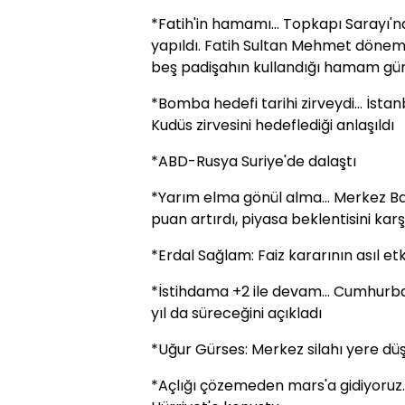
*Fatih'in hamamı... Topkapı Sarayı'nd
yapıldı. Fatih Sultan Mehmet dönemi
beş padişahın kullandığı hamam gün 
*Bomba hedefi tarihi zirveydi... İst
Kudüs zirvesini hedeflediği anlaşıldı
*ABD-Rusya Suriye'de dalaştı
*Yarım elma gönül alma... Merkez Ban
puan artırdı, piyasa beklentisini kar
*Erdal Sağlam: Faiz kararının asıl etk
*İstihdama +2 ile devam... Cumhurba
yıl da süreceğini açıkladı
*Uğur Gürses: Merkez silahı yere dü
*Açlığı çözemeden mars'a gidiyoruz..