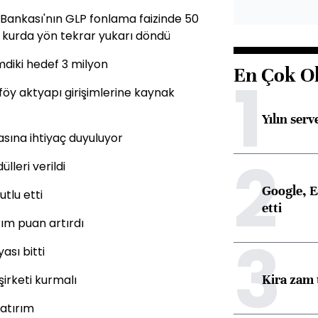
z Bankası'nın GLP fonlama faizinde 50
n kurda yön tekrar yukarı döndü
mdiki hedef 3 milyon
En Çok O
1
föy aktyapı girişimlerine kaynak
Yılın serv
asına ihtiyaç duyuluyor
2
lleri verildi
Google, Ea
tlu etti
etti
arım puan artırdı
3
ası bitti
Kira zam 
şirketi kurmalı
yatırım