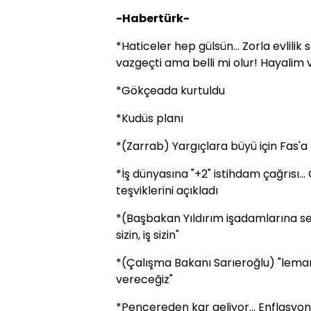
-Habertürk-
*Haticeler hep gülsün... Zorla evlilik
vazgeçti ama belli mi olur! Hayalim 
*Gökçeada kurtuldu
*Kudüs planı
*(Zarrab) Yargıçlara büyü için Fas'
*İş dünyasına "+2" istihdam çağrısı.
teşviklerini açıkladı
*(Başbakan Yıldırım işadamlarına sesl
sizin, iş sizin"
*(Çalışma Bakanı Sarıeroğlu) "lem
vereceğiz"
*Pencereden kar geliyor... Enflasyon 