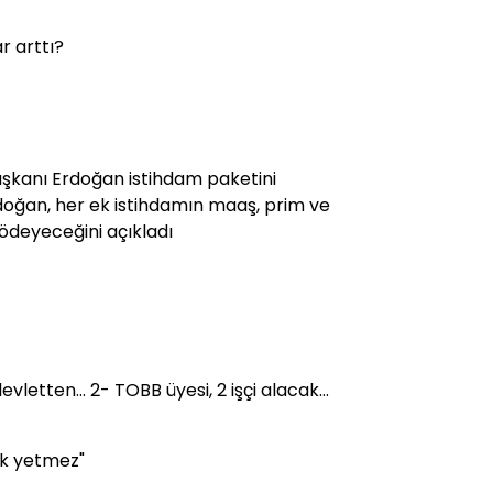
ar arttı?
aşkanı Erdoğan istihdam paketini
doğan, her ek istihdamın maaş, prim ve
n ödeyeceğini açıkladı
vletten... 2- TOBB üyesi, 2 işçi alacak...
ık yetmez"