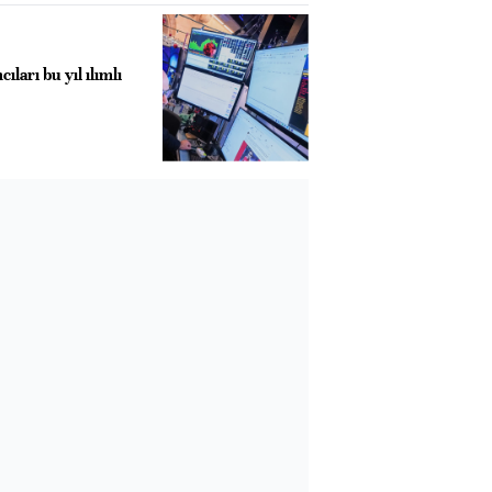
ıları bu yıl ılımlı