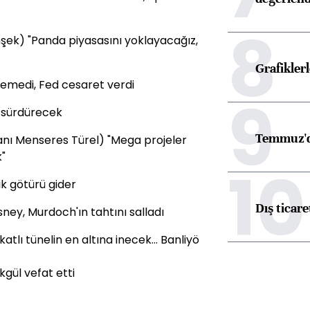
8
ek) "Panda piyasasını yoklayacağız,
Grafikle
emedi, Fed cesaret verdi
9
ı sürdürecek
Temmuz'd
anı Menseres Türel) "Mega projeler
k"
10
lik götürü gider
Dış ticare
sney, Murdoch'ın tahtını salladı
tlı tünelin en altına inecek... Banliyö
gül vefat etti