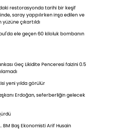
aki restorasyonda tarihi bir keşif
nde, saray yappılırken inşa edilen ve
yüzüne çıkartıldı
anbul'da ele geçen 60 kiloluk bombanın
kası Geç Likidite Penceresi faizini 0.5
şılamadı
isi yeni yılda görülür
şkanı Erdoğan, seferberliğin gelecek
şürdü
. BM Baş Ekonomisti Arif Husain