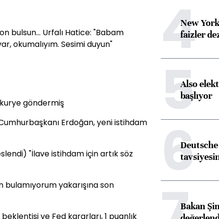
4
New York
 son bulsun... Urfalı Hatice: "Babam
faizler d
var, okumalıyım. Sesimi duyun"
5
Also elekt
başlıyor
a kurye göndermiş
6
.. Cumhurbaşkanı Erdoğan, yeni istihdam
Deutsche 
endi) "İlave istihdam için artık söz
tavsiyesin
7
an bulamıyorum yakarışına son
Bakan Şim
beklentisi ve Fed kararları, 1 puanlık
değerlen