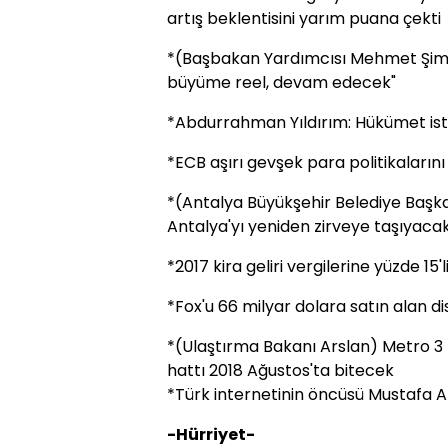
artış beklentisini yarım puana çekti
*(Başbakan Yardımcısı Mehmet Şimş
büyüme reel, devam edecek"
*Abdurrahman Yıldırım: Hükümet ist
*ECB aşırı gevşek para politikaların
*(Antalya Büyükşehir Belediye Başk
Antalya'yı yeniden zirveye taşıyaca
*2017 kira geliri vergilerine yüzde 15'
*Fox'u 66 milyar dolara satın alan di
*(Ulaştırma Bakanı Arslan) Metro 3 ka
hattı 2018 Ağustos'ta bitecek
*Türk internetinin öncüsü Mustafa Ak
-Hürriyet-