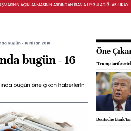
ŞMASININ AÇIKLANMASININ ARDINDAN İRAN'A UYGULADIĞI ABLUKAYI
da bugün - 16 Nisan 2018
Öne Çıka
nda bugün - 16
"Trump tarife erte
rında bugün öne çıkan haberlerin
Deutsche Bank’ta