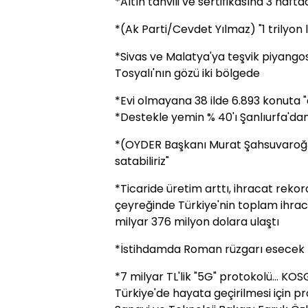
*Altın tahvili ve sertifikasına 3 haft
*(Ak Parti/Cevdet Yılmaz) "1 trilyon l
*Sivas ve Malatya'ya teşvik piyangosu
Tosyalı'nın gözü iki bölgede
*Evi olmayana 38 ilde 6.893 konuta "d
*Destekle yemin % 40'ı Şanlıurfa'da
*(OYDER Başkanı Murat Şahsuvaroğlu
satabiliriz"
*Ticaride üretim arttı, ihracat rekora
çeyreğinde Türkiye'nin toplam ihraca
milyar 376 milyon dolara ulaştı
*İstihdamda Roman rüzgarı esecek
*7 milyar TL'lik "5G" protokolü... KOS
Türkiye'de hayata geçirilmesi için pr