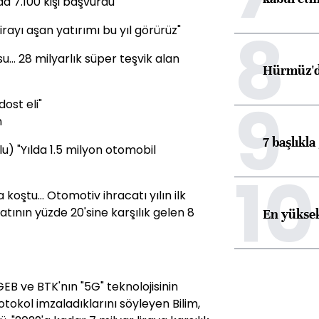
ada 7.100 kişi başvurdu
8
irayı aşan yatırımı bu yıl görürüz"
... 28 milyarlık süper teşvik alan
Hürmüz'de
9
ost eli"
n
7 başlıkla
) "Yılda 1.5 milyon otomobil
10
 koştu... Otomotiv ihracatı yılın ilk
tının yüzde 20'sine karşılık gelen 8
En yüksek
GEB ve BTK'nın "5G" teknolojisinin
otokol imzaladıklarını söyleyen Bilim,