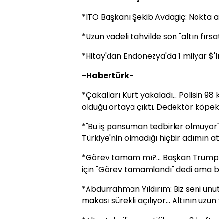
*İTO Başkanı Şekib Avdagiç: Nokta at
*Uzun vadeli tahvilde son "altın fırsa
*Hitay'dan Endonezya'da 1 milyar $'lı
-Habertürk-
*Çakalları Kurt yakaladı... Polisin 98 k
olduğu ortaya çıktı. Dedektör köpek 
*"Bu iş pansuman tedbirler olmuyor"
Türkiye'nin olmadığı hiçbir adımın 
*Görev tamam mı?... Başkan Trump Su
için "Görev tamamlandı" dedi ama b
*Abdurrahman Yıldırım: Biz seni unut
makası sürekli açılıyor... Altının uzu