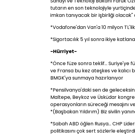
Sanayi ve Teknoloji Bakanı Faruk Özlü
tutarın en son teknolojiyle yurtiçind
imkan tanıyacak bir işbirliği olacak"
*Vodafone'dan Van'a 10 milyon TL'lik
*Sigortacılık 5 yıl sonra ikiye katlan
-Hürriyet-
*Önce füze sonra teklif... Suriye'ye f
ve Fransa bu kez ateşkes ve kalıcı b
BMGK'ya sunmaya hazırlanıyor
*Pensilvanya'daki sen de geleceksin
Maltepe, Beykoz ve Üsküdar kongrele
operasyonların süreceği mesajını ve
*(Başbakan Yıldırım) Biz sivilin yanı
*Sabah ABD öğlen Rusya... CHP Lideri 
politikasını çok sert sözlerle eleştird