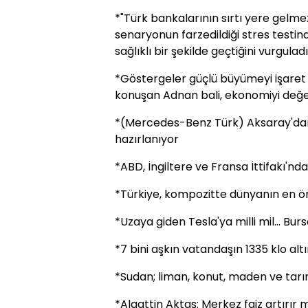
*"Türk bankalarının sırtı yere gelme
senaryonun farzedildiği stres testin
sağlıklı bir şekilde geçtiğini vurguladı
*Göstergeler güçlü büyümeyi işaret e
konuşan Adnan bali, ekonomiyi değe
*(Mercedes-Benz Türk) Aksaray'dan 
hazırlanıyor
*ABD, İngiltere ve Fransa İttifakı'n
*Türkiye, kompozitte dünyanın en ö
*Uzaya giden Tesla'ya milli mil... Burs
*7 bini aşkın vatandaşın 1335 klo alt
*Sudan; liman, konut, maden ve tarım
*Alaattin Aktaş: Merkez faiz artırır m