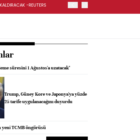
 KALDIRACAK -REUTERS
ABD DIŞİŞLERİ BAKANLIĞI
UYGULANACAK
nlar
leme süresini 1 Ağustos'a uzatacak"
Trump, Güney Kore ve Japonya'ya yüzde
25 tarife uygulanacağını duyurdu
n yeni TCMB öngörüsü