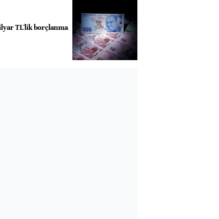
ilyar TL'lik borçlanma