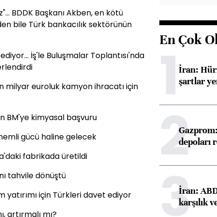
z"... BDDK Başkanı Akben, en kötü
den bile Türk bankacılık sektörünün
En Çok O
1
diyor... İş'le Buluşmalar Toplantısı'nda
rlendirdi
İran: Hü
şartlar ye
milyar euroluk kamyon ihracatı için
2
dan BM'ye kimyasal başvuru
Gazprom: 
nemli gücü haline gelecek
depoları 
a'daki fabrikada üretildi
3
ını tahvile dönüştü
İran: ABD 
 yatırımı için Türkleri davet ediyor
karşılık v
ı, artırmalı mı?