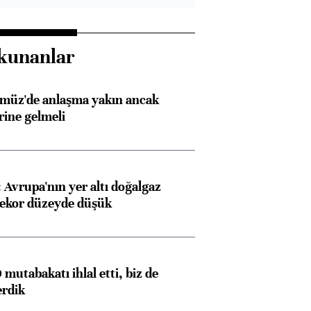
kunanlar
rmüz'de anlaşma yakın ancak
rine gelmeli
Avrupa'nın yer altı doğalgaz
rekor düzeyde düşük
mutabakatı ihlal etti, biz de
erdik