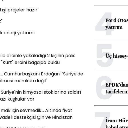
4
ışı projeler hazır
Ford Otos
t"
yatırım
k enerji yatırımı
5
ilo eroinle yakaladığı 2 kişinin polis
Üç hisseye
"Kurt" eroini bagajda buldu
6
... Cumhurbaşkanı Erdoğan: "Suriye'de
atılması mümkün değil"
EPDK'dan 
tarifeleri
riye'nin kimyasal stoklarına saldırı
azı kuşkular var
7
mak için sevmedik... Altında fiyat
n vadeli destekçisi Çin ve Hindistan
İran: Hür
kabul etm