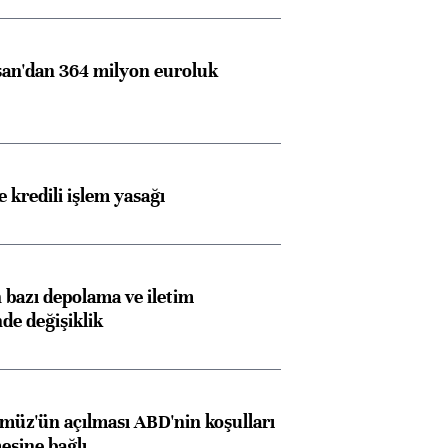
an'dan 364 milyon euroluk
 kredili işlem yasağı
bazı depolama ve iletim
nde değişiklik
müz'ün açılması ABD'nin koşulları
esine bağlı