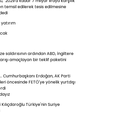
, "2029'a kadar 7 milyar liraya karşılık
en temsil edilerek tesis edilmesine
 dedi
 yatırım
acak
üze saldırısının ardından ABD, İngiltere
arışı amaçlayan bir teklif paketini
... Cumhurbaşkanı Erdoğan, AK Parti
ri öncesinde FETÖ'ye yönelik yurtdışı
rdi
ndayız
Kılıçdaroğlu Türkiye'nin Suriye
i