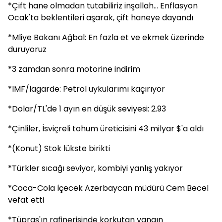
*Çift hane olmadan tutabiliriz inşallah... Enflasyon
Ocak'ta beklentileri aşarak, çift haneye dayandı
*Mliye Bakanı Ağbal: En fazla et ve ekmek üzerinde
duruyoruz
*3 zamdan sonra motorine indirim
*IMF/lagarde: Petrol uykularımı kaçırıyor
*Dolar/TL'de 1 ayın en düşük seviyesi: 2.93
*Çinliler, İsviçreli tohum üreticisini 43 milyar $'a aldı
*(Konut) Stok lükste birikti
*Türkler sıcağı seviyor, kombiyi yanlış yakıyor
*Coca-Cola İçecek Azerbaycan müdürü Cem Becel
vefat etti
*Tüpraş'ın rafinerisinde korkutan yangın