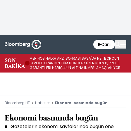
Canlı
MERİNOS HALKA ARZI SONRASI SASA'DA NET BORCUN
ME
SON
FAVÖK'E ORANININ TÜM BORÇLAR ÜZERİNDEN 6, PROJE
BÖ
DAKİKA
GARANTİLERİ HARİÇ 4'ÜN ALTINA İNMESİ AMAÇLANIYOR
KU
Bloomberg HT
Haberler
Ekonomi basınında bugün
Ekonomi basınında bugün
Gazetelerin ekonomi sayfalarında bugün öne