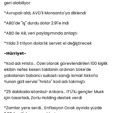
geri alabiliyor
*Avrupalı aldı, AVD'li Monsanto'ya diklendi
*ABD'de "iş" durdu dolar 2.91'e indi
*ABD ile AB, veri paylaşımında anlaştı
*Yılda 3 trilyon dolarlık servet el değiştirecek
-Hürriyet-
*Kod adı Hristo... Özel olarak görevlendirilen 100 kişilik
ekibin nefes kesen takibinin ardınan Söke'de
yakalanan Sabancı suikastı sanığı İsmail Akkol'a
Yunan gizli servisi "hristo" kod adı takmıştı
*25 dakikada istanbul-Ankara... İTÜ'lü gençler Musk
için tasarladı, Zorlu Holding destek verdi
*Zamlar yere serdi... Enflasyon Ocak ayında yüzde