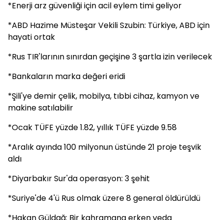
*Enerji arz güvenliği için acil eylem timi geliyor
*ABD Hazime Müsteşar Vekili Szubin: Türkiye, ABD için
hayati ortak
*Rus TIR'larının sınırdan geçişine 3 şartla izin verilecek
*Bankaların marka değeri eridi
*Şili'ye demir çelik, mobilya, tıbbi cihaz, kamyon ve
makine satılabilir
*Ocak TÜFE yüzde 1.82, yıllık TÜFE yüzde 9.58
*Aralık ayında 100 milyonun üstünde 21 proje teşvik
aldı
*Diyarbakır Sur'da operasyon: 3 şehit
*Suriye'de 4'ü Rus olmak üzere 8 general öldürüldü
*Hakan Güldağ: Bir kahramana erken veda