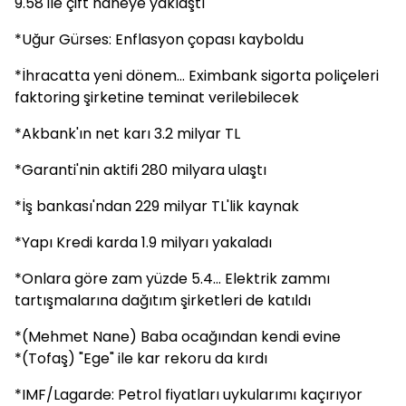
9.58 ile çift haneye yaklaştı
*Uğur Gürses: Enflasyon çopası kayboldu
*İhracatta yeni dönem... Eximbank sigorta poliçeleri
faktoring şirketine teminat verilebilecek
*Akbank'ın net karı 3.2 milyar TL
*Garanti'nin aktifi 280 milyara ulaştı
*İş bankası'ndan 229 milyar TL'lik kaynak
*Yapı Kredi karda 1.9 milyarı yakaladı
*Onlara göre zam yüzde 5.4... Elektrik zammı
tartışmalarına dağıtım şirketleri de katıldı
*(Mehmet Nane) Baba ocağından kendi evine
*(Tofaş) "Ege" ile kar rekoru da kırdı
*IMF/Lagarde: Petrol fiyatları uykularımı kaçırıyor