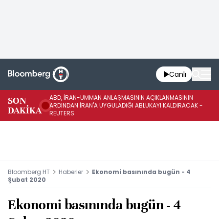
Canlı
ABD, İRAN-UMMAN ANLAŞMASININ AÇIKLANMASININ
AB
SON
ARDINDAN İRAN'A UYGULADIĞI ABLUKAYI KALDIRACAK -
GE
DAKİKA
REUTERS
UY
Bloomberg HT
Haberler
Ekonomi basınında bugün - 4
Şubat 2020
Ekonomi basınında bugün - 4