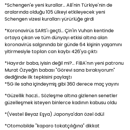
*Schengen'e yeni kurallar... AB'nin Türkiye'nin de
aralarında olduğu 105 ülkeyi etkileyecek yeni
Schengen vizesi kuralları yürürlüğe girdi
*Koronavirüs SARS'ı geçti... Çin'in Vuhan kentinde
ortaya çıkan ve tüm dünyayı etkisi altına alan
koronavirüs salgınında bir günde 64 kişinin yaşamını
yitirmesiyle toplan can kaybı 426'ya çıktı
*Hayırdır baba, iyisin değil mi?... FİBA'nın yeni patronu
Murat Özyeğin babası "Görevi sana bırakıyorum"
dediğinde ilk tepkisini paylaştı
*5G ile saha içindeymiş gibi 360 derece maç yayını
*Güzellik haczi... Sözleşme altına gizlenen senetler
güzelleşmek isteyen binlerce kadının kabusu oldu
*(Vestel Beyaz Eşya) Japonya'dan özel ödül
*Otomobilde "kaparo tokatçılığına" dikkat