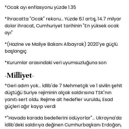
*Ocak ayı enflasyonu yüzde 1.35
*İhracatta "Ocak" rekoru... Yüzde 6.1 artış, 14.7 milyar
dolar ihracat, Cumhuriyet tarihinin "En yüksek ocak
ayı"
*(Hazine ve Maliye Bakanı Albayrak) 2020'ye güçlü
başlangıç
*Kurumlar arasındaki veri uyumsuzluğuna son
-Milliyet-
*Geri adım yok... İdlib'de 7 Mehmetçik ve 1 sivilin şehit
düştüğü Suriye rejiminin alçak saldırısına TSK'nın
yanıtı sert oldu. Rejime ait hedefler vuruldu, Esad
güçleri ağır kayıp verdi
*"Havada karada bedellerini ödüyorlar"... Ukrayna'da
İdlib'deki saldırıya değinen Cumhurbaşkanı Erdoğan,