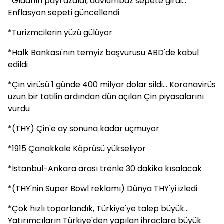
*Gıdanın payı azaldı, davlumbaz sepete girdi...
Enflasyon sepeti güncellendi
*Turizmcilerin yüzü gülüyor
*Halk Bankası'nın temyiz başvurusu ABD'de kabul
edildi
*Çin virüsü 1 günde 400 milyar dolar sildi... Koronavirüs
uzun bir tatilin ardından dün açılan Çin piyasalarını
vurdu
*(THY) Çin'e ay sonuna kadar uçmuyor
*1915 Çanakkale Köprüsü yükseliyor
*İstanbul-Ankara arası trenle 30 dakika kısalacak
*(THY'nin Super Bowl reklamı) Dünya THY'yi izledi
*Çok hızlı toparlandık, Türkiye'ye talep büyük...
Yatırımcıların Türkiye'den yapılan ihraçlara büyük