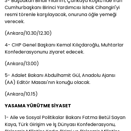
3- Başbakan Binali Yıldırım, Çankaya Köşkü'nde İran
Cumhurbaşkanı Birinci Yardımcısı İshak Cihangiri'yi
resmi törenle karşılayacak, onuruna öğle yemeği
verecek.
(Ankara/10.30/12.30)
4- CHP Genel Başkanı Kemal Kılıçdaroğlu, Muhtarlar
Konfederasyonunu ziyaret edecek.
(Ankara/13.00)
5- Adalet Bakanı Abdulhamit Gül, Anadolu Ajansı
(AA) Editör Masası'nın konuğu olacak.
(Ankara/10.15)
YASAMA YÜRÜTME SİYASET
1- Aile ve Sosyal Politikalar Bakanı Fatma Betül Sayan
Kaya, Türk Girişim ve İş Dünyası Konfederasyonu,