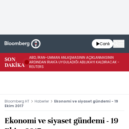
Canlı
ABD, İRAN-UMMAN ANLAŞMASININ AÇIKLANMASININ
AB
SON
ARDINDAN İRAN'A UYGULADIĞI ABLUKAYI KALDIRACAK -
GE
DAKİKA
REUTERS
UY
Bloomberg HT
Haberler
Ekonomi ve siyaset gündemi - 19
Ekim 2017
Ekonomi ve siyaset gündemi - 19