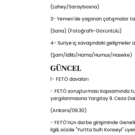
(Lahey/Saraybosna)
3- Yemen'de yaşanan çatışmalar taki
(Sana) (Fotoğraflı-Görüntülü)
4- Suriye iç savaşındaki gelişmeler iz
(Şam/İdlib/Hama/Humus/Haseke)
GÜNCEL
1- FETÖ davaları
- FETÖ soruşturması kapsamında tut
yargılanmasına Yargıtay 9. Ceza Da
(Ankara/09.30)
- FETÖ'nün darbe girişiminde Genel
ilgili, sözde "Yurtta Sulh Konseyi" üy