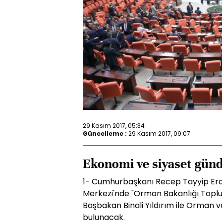
29 Kasım 2017, 05:34
Güncelleme :
29 Kasım 2017, 09:07
Ekonomi ve siyaset günd
1- Cumhurbaşkanı Recep Tayyip Erdo
Merkezi'nde "Orman Bakanlığı Toplu 
Başbakan Binali Yıldırım ile Orman v
bulunacak.