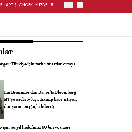
 1 ARTIŞ, ÖNCEKİ YÜZDE 1,9
EURO BÖLGESİ'NDE PERAKE
0,4 ARTIŞ
nlar
ger: Türkiye için farklı fırsatlar ortaya
Ian Bremmer'dan Davos'ta Bloomberg
HT'ye özel söyleşi: Trump kaos istiyor,
dünyanın en güçlü lideri Şi
 için bu yıl hedefimiz 60 bin ve üzeri