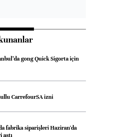
kunanlar
anbul’da gong Quick Sigorta için
şullu CarrefourSA izni
a fabrika siparişleri Haziran'da
i aştı