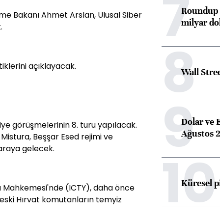
7
Roundup d
şme Bakanı Ahmet Arslan, Ulusal Siber
milyar dol
.
8
stiklerini açıklayacak.
Wall Stre
9
Dolar ve 
iye görüşmelerinin 8. turu yapılacak.
Ağustos 2
 Mistura, Beşşar Esed rejimi ve
 araya gelecek.
10
Küresel p
za Mahkemesi'nde (ICTY), daha önce
eski Hırvat komutanların temyiz