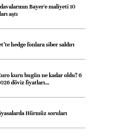
avalarının Bayer'e maliyeti 10
arı aştı
et’te hedge fonlara siber saldırı
Euro kuru bugün ne kadar oldu? 6
026 döviz fiyatları…
iyasalarda Hürmüz soruları