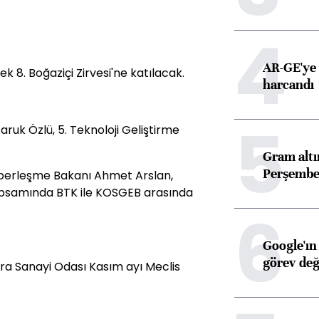
4
AR-GE'ye 
8. Boğaziçi Zirvesi'ne katılacak.
harcandı
5
Faruk Özlü, 5. Teknoloji Geliştirme
Gram alt
Perşembe 
 Haberleşme Bakanı Ahmet Arslan,
apsamında BTK ile KOSGEB arasında
6
Google'ın
görev değ
ara Sanayi Odası Kasım ayı Meclis