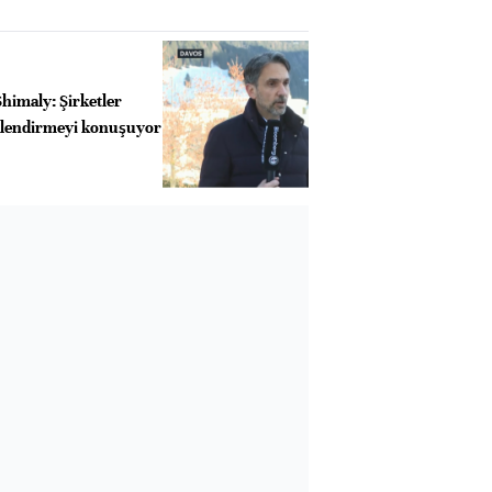
himaly: Şirketler
klendirmeyi konuşuyor