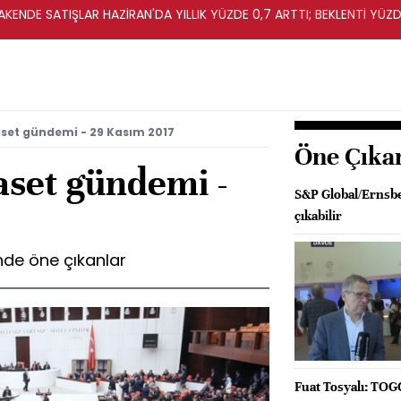
KENDE SATIŞLAR HAZİRAN'DA YILLIK YÜZDE 0,7 ARTTI; BEKLENTİ YÜZDE
set gündemi - 29 Kasım 2017
Öne Çıka
aset gündemi -
S&P Global/Ernsber
çıkabilir
de öne çıkanlar
Fuat Tosyalı: TOGG