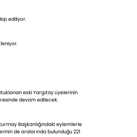
p ediliyor.
leniyor.
uklanan eski Yargıtay üyelerinin
iresinde devam edilecek.
kurmay Başkanlığındaki eylemlerle
elerinin de aralarında bulunduğu 221