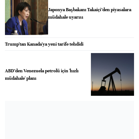
Japonya Başbakanı Takaiçi’den piyasalara
müdahale uyarısı
Trump'tan Kanada'ya yeni tarife tehdidi
ABD’den Venezuela petrolü için 'hızlı
müdahale' planı