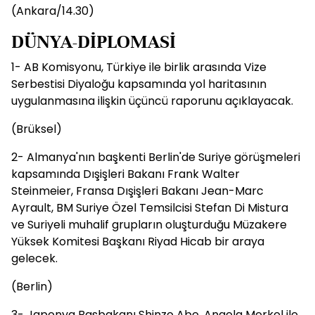
(Ankara/14.30)
DÜNYA-DİPLOMASİ
1- AB Komisyonu, Türkiye ile birlik arasında Vize
Serbestisi Diyaloğu kapsamında yol haritasının
uygulanmasına ilişkin üçüncü raporunu açıklayacak.
(Brüksel)
2- Almanya'nın başkenti Berlin'de Suriye görüşmeleri
kapsamında Dışişleri Bakanı Frank Walter
Steinmeier, Fransa Dışişleri Bakanı Jean-Marc
Ayrault, BM Suriye Özel Temsilcisi Stefan Di Mistura
ve Suriyeli muhalif grupların oluşturduğu Müzakere
Yüksek Komitesi Başkanı Riyad Hicab bir araya
gelecek.
(Berlin)
3- Japonya Başbakanı Shinzo Abe, Angela Merkel ile