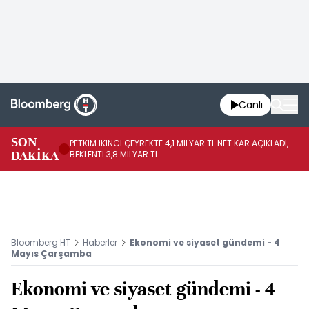
Canlı
SON
PETKİM İKİNCİ ÇEYREKTE 4,1 MİLYAR TL NET KAR AÇIKLADI,
İR
DAKİKA
BEKLENTİ 3,8 MİLYAR TL
UY
Bloomberg HT
Haberler
Ekonomi ve siyaset gündemi - 4
Mayıs Çarşamba
Ekonomi ve siyaset gündemi - 4