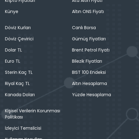
Kripto Fiyatları
Ata Altın Fiyatı
Künye
Altın ONS Fiyatı
Döviz Kurları
Canlı Borsa
Döviz Çevirici
Gümüş Fiyatları
Dolar TL
Brent Petrol Fiyatı
Euro TL
Bilezik Fiyatları
Sterin Kaç TL
BIST 100 Endeksi
Riyal Kaç TL
Altın Hesaplama
Kanada Doları
Yüzde Hesaplama
Kişisel Verilerin Korunması
Politikası
İzleyici Temsilcisi