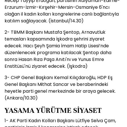
Recep Tayyip Erdoğan, partisinin Adıyaman-Edirne-
Erzurum-İzmir-Kırşehir-Mersin-Osmaniye 6'ncı
olağan il kadın kolları kongrelerine canlı bağlantıyla
katılım sağlayacak. (İstanbul/14.30)
2- TBMM Başkanı Mustafa Şentop, Arnavutluk
temasları kapsamında İşkodra şehrini ziyaret
edecek. Hacı Şeyh Şamia İmam Hatip Lisesi’nde
düzenlenecek programa katılacak Şentop daha
sonra Hasan Rıza Paşa Anıtı'nı ve Yunus Emre
Enstitüsü'nü ziyaret edecek. (İşkodra)
3- CHP Genel Başkanı Kemal Kılıçdaroğlu, HDP Eş
Genel Başkanı Mithat Sancar ve beraberindeki
heyetle parti genel merkezinde bir araya gelecek.
(Ankara/10.30)
YASAMA YÜRÜTME SİYASET
1- AK Parti Kadın Kolları Başkanı Lütfiye Selva Çam,