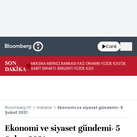
Canlı
SON
MEKSİKA MERKEZ BANKASI FAİZ ORANINI YÜZDE 6,50'DE
OY
DAKİKA
SABİT BIRAKTI; BEKLENTİ YÜZDE 6,50
AÇ
Bloomberg HT
Haberler
Ekonomi ve siyaset gündemi- 5
Şubat 2021
Ekonomi ve siyaset gündemi- 5