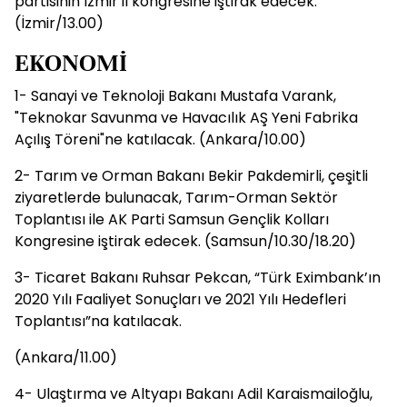
partisinin İzmir il kongresine iştirak edecek.
(İzmir/13.00)
EKONOMİ
1- Sanayi ve Teknoloji Bakanı Mustafa Varank,
"Teknokar Savunma ve Havacılık AŞ Yeni Fabrika
Açılış Töreni"ne katılacak. (Ankara/10.00)
2- Tarım ve Orman Bakanı Bekir Pakdemirli, çeşitli
ziyaretlerde bulunacak, Tarım-Orman Sektör
Toplantısı ile AK Parti Samsun Gençlik Kolları
Kongresine iştirak edecek. (Samsun/10.30/18.20)
3- Ticaret Bakanı Ruhsar Pekcan, “Türk Eximbank’ın
2020 Yılı Faaliyet Sonuçları ve 2021 Yılı Hedefleri
Toplantısı”na katılacak.
(Ankara/11.00)
4- Ulaştırma ve Altyapı Bakanı Adil Karaismailoğlu,