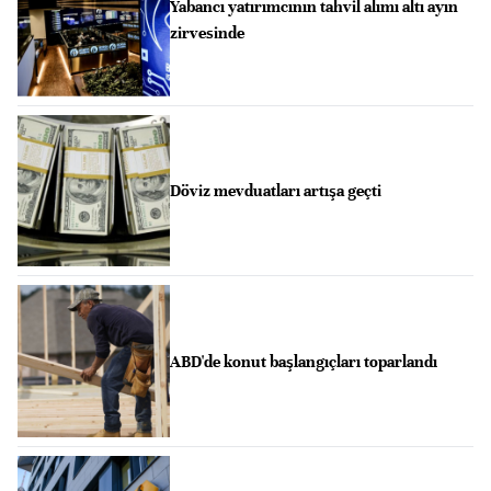
Yabancı yatırımcının tahvil alımı altı ayın
zirvesinde
Döviz mevduatları artışa geçti
ABD'de konut başlangıçları toparlandı