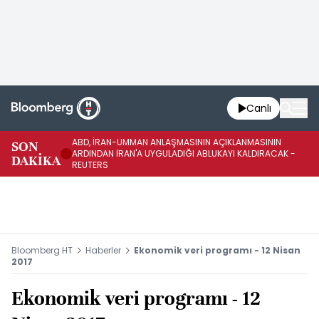
Canlı
ABD, İRAN-UMMAN ANLAŞMASININ AÇIKLANMASININ
AB
SON
ARDINDAN İRAN'A UYGULADIĞI ABLUKAYI KALDIRACAK -
GE
DAKİKA
REUTERS
UY
Bloomberg HT
Haberler
Ekonomik veri programı - 12 Nisan
2017
Ekonomik veri programı - 12