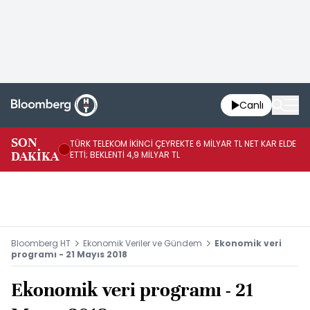
Canlı
SON
TÜRK TELEKOM İKİNCİ ÇEYREKTE 6 MİLYAR TL NET KAR ELDE
AB
DAKİKA
ETTİ; BEKLENTİ 4,9 MİLYAR TL
İR
Bloomberg HT
Ekonomik Veriler ve Gündem
Ekonomik veri
programı - 21 Mayıs 2018
Ekonomik veri programı - 21