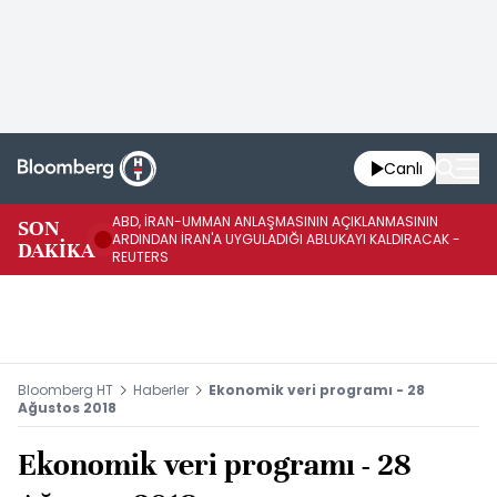
Canlı
ABD, İRAN-UMMAN ANLAŞMASININ AÇIKLANMASININ
AB
SON
ARDINDAN İRAN'A UYGULADIĞI ABLUKAYI KALDIRACAK -
GE
DAKİKA
REUTERS
UY
Bloomberg HT
Haberler
Ekonomik veri programı - 28
Ağustos 2018
Ekonomik veri programı - 28