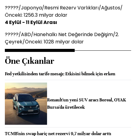
?????/Japonya/Resmi Rezerv Varlıkları/Ağustos/
Önceki: 1256.3 milyar dolar
4 Eylül - 11 Eylül Arası
?????/ABD/Hanehalkı Net Değerinde Değişim/2.
Çeyrek/Önceki: 1028 milyar dolar
Öne Çıkanlar
Fed yetkilisinden tarife mesajı: Etkisini bilmek için erken
Renault'un yeni SUV aracı Boreal, OYAK
Bursa'da üretilecek
TCMB'nin swap hariç net rezervi 9,7 milyar dolar arttı