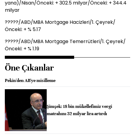
yana)/Nisan/Önceki: + 302.5 milyar/Önceki: + 344.4
milyar
?????/ABD/MBA Mortgage Hacizleri/1. Çeyrek/
Önceki: + % 5.17
?????/ABD/MBA Mortgage Temerrütleri/1. Çeyrek/
Önceki: + % 1.19
Öne Çıkanlar
Pekin'den AB'ye misilleme
Şimşek: 18 bin mükellefimiz vergi
matrahını 32 milyar lira artırdı