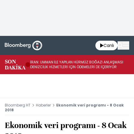
Canlı
SON
İRAN: UMMAN İLE YAPILAN HÜRMÜZ BOĞAZI ANLAŞMASI
İR
DAKİKA
DENİZCİLİK HİZMETLERİ İÇİN ÖDEMELERİ DE İÇERİYOR
AB
Bloomberg HT
Haberler
Ekonomik veri programı - 8 Ocak
2018
Ekonomik veri programı - 8 Ocak