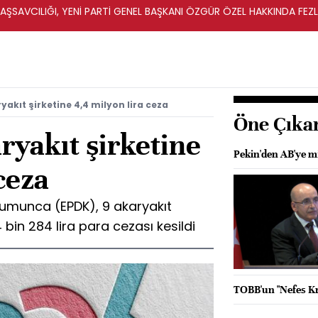
ŞSAVCILIĞI, YENİ PARTİ GENEL BAŞKANI ÖZGÜR ÖZEL HAKKINDA FEZ
İ
akıt şirketine 4,4 milyon lira ceza
Öne Çıka
ryakıt şirketine
Pekin'den AB'ye m
ceza
rumunca (EPDK), 9 akaryakıt
bin 284 lira para cezası kesildi
TOBB'un "Nefes Kre