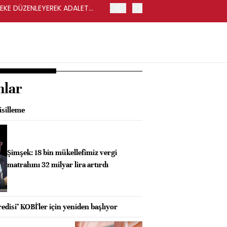
LEKE DÜZENLEYEREK ADALET
YENİ PARTİ GENEL BAŞKA
nlar
isilleme
Şimşek: 18 bin mükellefimiz vergi
matrahını 32 milyar lira artırdı
disi" KOBİ'ler için yeniden başlıyor