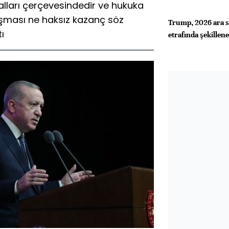
alları çerçevesindedir ve hukuka
şması ne haksız kazanç söz
Trump, 2026 ara se
ı
etrafında şekillen