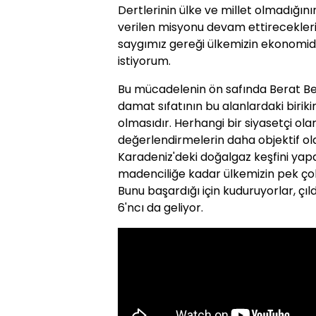
Dertlerinin ülke ve millet olmadığını
verilen misyonu devam ettireceklerini
saygımız gereği ülkemizin ekonomide
istiyorum.
Bu mücadelenin ön safında Berat Bey 
damat sıfatının bu alanlardaki biriki
olmasıdır. Herhangi bir siyasetçi olara
değerlendirmelerin daha objektif ol
Karadeniz'deki doğalgaz keşfini yap
madenciliğe kadar ülkemizin pek çok
Bunu başardığı için kuduruyorlar, çıl
6'ncı da geliyor.