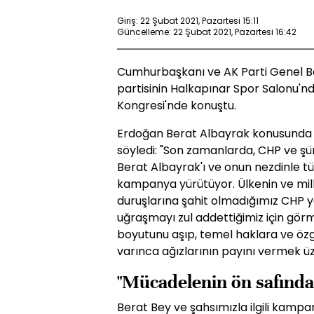
Giriş: 22 Şubat 2021, Pazartesi 15:11
Güncelleme: 22 Şubat 2021, Pazartesi 16:42
Cumhurbaşkanı ve AK Parti Genel B
partisinin Halkapınar Spor Salonu'nd
Kongresi'nde konuştu.
Erdoğan Berat Albayrak konusunda 
söyledi: "Son zamanlarda, CHP ve şü
Berat Albayrak'ı ve onun nezdinle t
kampanya yürütüyor. Ülkenin ve mill
duruşlarına şahit olmadığımız CHP yö
uğraşmayı zul addettiğimiz için görm
boyutunu aşıp, temel haklara ve özg
varınca ağızlarının payını vermek üz
"Mücadelenin ön safında 
Berat Bey ve şahsımızla ilgili kamp