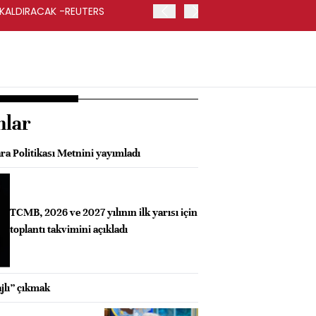
 KALDIRACAK -REUTERS
ABD DIŞİŞLERİ BAKANLIĞI
UYGULANACAK
nlar
ra Politikası Metnini yayımladı
TCMB, 2026 ve 2027 yılının ilk yarısı için
toplantı takvimini açıkladı
jlı” çıkmak