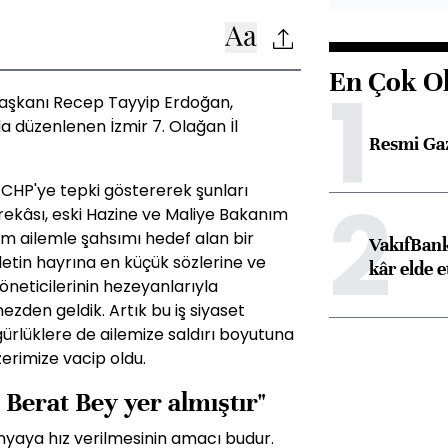
En Çok O
1
aşkanı Recep Tayyip Erdoğan,
a düzenlenen İzmir 7. Olağan İl
Resmi Ga
CHP'ye tepki göstererek şunları
2
rekâsı, eski Hazine ve Maliye Bakanım
üm ailemle şahsımı hedef alan bir
VakıfBank
etin hayrına en küçük sözlerine ve
kâr elde e
neticilerinin hezeyanlarıyla
ezden geldik. Artık bu iş siyaset
ürlüklere de ailemize saldırı boyutuna
erimize vacip oldu.
Berat Bey yer almıştır"
anyaya hız verilmesinin amacı budur.