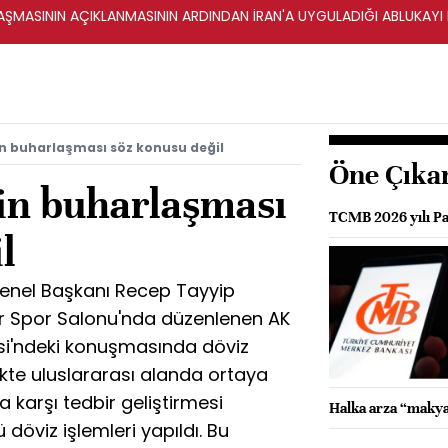
ŞMASININ AÇIKLANMASININ ARDINDAN İRAN'A UYGULADIĞI ABLUKAYI
n buharlaşması söz konusu değil
Öne Çıka
in buharlaşması
TCMB 2026 yılı Pa
l
enel Başkanı Recep Tayyip
ar Spor Salonu'nda düzenlenen AK
resi'ndeki konuşmasında döviz
likte uluslararası alanda ortaya
 karşı tedbir geliştirmesi
Halka arza “makya
ü döviz işlemleri yapıldı. Bu