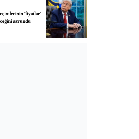
çimlerinin "fiyatlar"
eceğini savundu