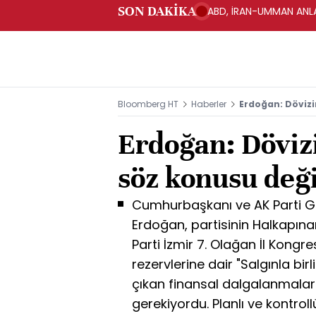
SON DAKİKA
ABD, İRAN-UMMAN ANLA
Bloomberg HT
Haberler
Erdoğan: Dövizi
Erdoğan: Döviz
söz konusu deği
Cumhurbaşkanı ve AK Parti G
Erdoğan, partisinin Halkapın
Parti İzmir 7. Olağan İl Kong
rezervlerine dair "Salgınla bir
çıkan finansal dalgalanmalara
gerekiyordu. Planlı ve kontroll