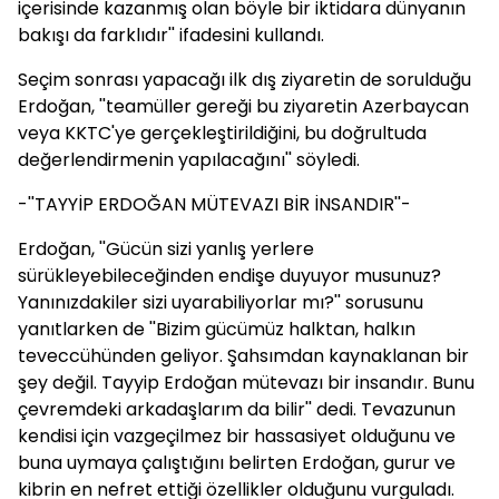
içerisinde kazanmış olan böyle bir iktidara dünyanın
bakışı da farklıdır'' ifadesini kullandı.
Seçim sonrası yapacağı ilk dış ziyaretin de sorulduğu
Erdoğan, ''teamüller gereği bu ziyaretin Azerbaycan
veya KKTC'ye gerçekleştirildiğini, bu doğrultuda
değerlendirmenin yapılacağını'' söyledi.
-''TAYYİP ERDOĞAN MÜTEVAZI BİR İNSANDIR''-
Erdoğan, ''Gücün sizi yanlış yerlere
sürükleyebileceğinden endişe duyuyor musunuz?
Yanınızdakiler sizi uyarabiliyorlar mı?'' sorusunu
yanıtlarken de ''Bizim gücümüz halktan, halkın
teveccühünden geliyor. Şahsımdan kaynaklanan bir
şey değil. Tayyip Erdoğan mütevazı bir insandır. Bunu
çevremdeki arkadaşlarım da bilir'' dedi. Tevazunun
kendisi için vazgeçilmez bir hassasiyet olduğunu ve
buna uymaya çalıştığını belirten Erdoğan, gurur ve
kibrin en nefret ettiği özellikler olduğunu vurguladı.