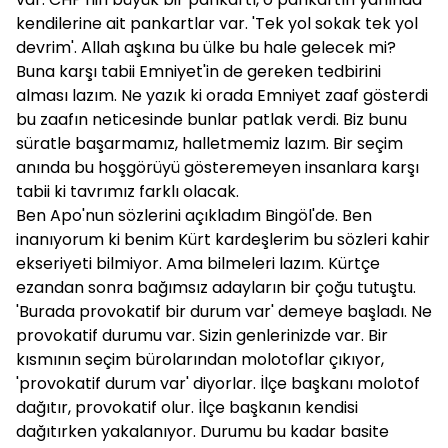
kendilerine ait pankartlar var. 'Tek yol sokak tek yol
devrim'. Allah aşkına bu ülke bu hale gelecek mi?
Buna karşı tabii Emniyet'in de gereken tedbirini
alması lazım. Ne yazık ki orada Emniyet zaaf gösterdi
bu zaafın neticesinde bunlar patlak verdi. Biz bunu
süratle başarmamız, halletmemiz lazım. Bir seçim
anında bu hoşgörüyü gösteremeyen insanlara karşı
tabii ki tavrımız farklı olacak.
Ben Apo'nun sözlerini açıkladım Bingöl'de. Ben
inanıyorum ki benim Kürt kardeşlerim bu sözleri kahir
ekseriyeti bilmiyor. Ama bilmeleri lazım. Kürtçe
ezandan sonra bağımsız adayların bir çoğu tutuştu.
'Burada provokatif bir durum var' demeye başladı. Ne
provokatif durumu var. Sizin genlerinizde var. Bir
kısmının seçim bürolarından molotoflar çıkıyor,
'provokatif durum var' diyorlar. İlçe başkanı molotof
dağıtır, provokatif olur. İlçe başkanın kendisi
dağıtırken yakalanıyor. Durumu bu kadar basite