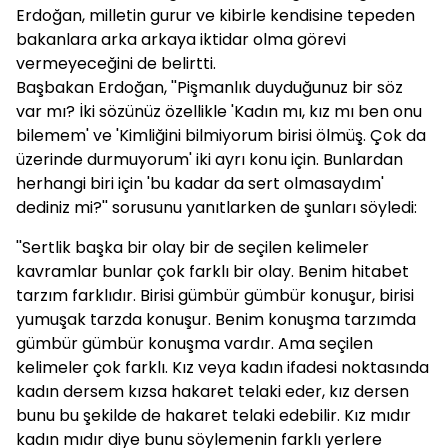
Erdoğan, milletin gurur ve kibirle kendisine tepeden
bakanlara arka arkaya iktidar olma görevi
vermeyeceğini de belirtti.
Başbakan Erdoğan, ''Pişmanlık duyduğunuz bir söz
var mı? İki sözünüz özellikle 'Kadın mı, kız mı ben onu
bilemem' ve 'Kimliğini bilmiyorum birisi ölmüş. Çok da
üzerinde durmuyorum' iki ayrı konu için. Bunlardan
herhangi biri için 'bu kadar da sert olmasaydım'
dediniz mi?'' sorusunu yanıtlarken de şunları söyledi:
''Sertlik başka bir olay bir de seçilen kelimeler
kavramlar bunlar çok farklı bir olay. Benim hitabet
tarzım farklıdır. Birisi gümbür gümbür konuşur, birisi
yumuşak tarzda konuşur. Benim konuşma tarzımda
gümbür gümbür konuşma vardır. Ama seçilen
kelimeler çok farklı. Kız veya kadın ifadesi noktasında
kadın dersem kızsa hakaret telaki eder, kız dersen
bunu bu şekilde de hakaret telaki edebilir. Kız mıdır
kadın mıdır diye bunu söylemenin farklı yerlere