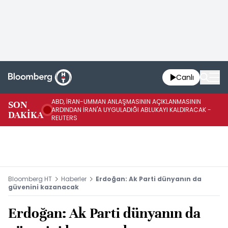
Canlı
ABD, İRAN-UMMAN ANLAŞMASININ AÇIKLANMASININ
AB
SON
ARDINDAN İRAN'A UYGULADIĞI ABLUKAYI KALDIRACAK -
GE
DAKİKA
REUTERS
UY
Bloomberg HT
Haberler
Erdoğan: Ak Parti dünyanın da
güvenini kazanacak
Erdoğan: Ak Parti dünyanın da