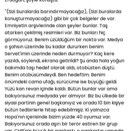
''(Sizi buralarda barındırmayacağız), (Sizi buralarda
konuşturmayacağız) gibi bir çok belgeler de var.
Emniyetin arşivlerinde olan şeyler bunlar. Taş
atarken çekilmiş resimleri var. Biz bunları hiç
görmüyoruz. Benim üzüldüğüm bir nokta var. Medya
o şahsın üzerinde bu kadar dururken benim
Servet'imin üzerinde neden durmuyor? Kaç kere
yazıldı, söylendi, ekrana getirildi? Şu anda hala yoğun
bakımda taşı hedef olarak aldı, otobüsten düştü.
Benim otobüsümdeydi. Ben hedeftim. Benim
önümdeki cama ufağı, sürücüme ise büyüğü geldi.
Yüzü kan revan içinde kaldı. Bütün bunlar var ama
bakıyorsunuz medyada yer almıyor. Biz bu ülkede bir
siyasi partinin genel başkanıyız ve orada 10 bin kişiye
bütün tedbirlerle hitap edebilmişiz. Ki yalnızca
Hopa'nın içerisinde bizim yüzde 40 oyumuz var.
Bakıyorsunuz orada aşırı bir terör estiren bir grup
var. CHP'nin büyük bir pankartı, o pankartın yanında