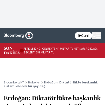
Canlı
SON
PETKİM İKİNCİ ÇEYREKTE 4,1 MİLYAR TL NET KAR AÇIKLADI,
İR
DAKİKA
BEKLENTİ 3,8 MİLYAR TL
UY
Bloomberg HT
Haberler
Erdoğan: Diktatörlükte başkanlık
sistemi olacak bir şey değil
Erdoğan: Diktatörlükte başkanlık