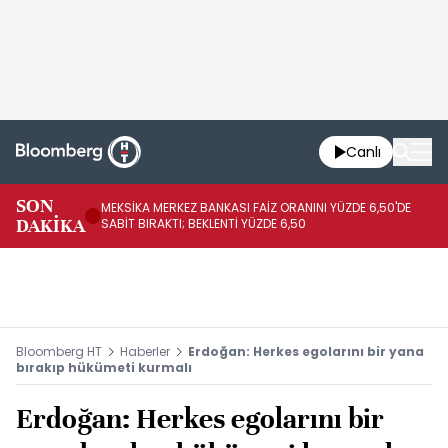
Canlı
SON
MEKSİKA MERKEZ BANKASI FAİZ ORANINI YÜZDE 6,50'DE
OY
DAKİKA
SABİT BIRAKTI; BEKLENTİ YÜZDE 6,50
AÇ
Bloomberg HT
Haberler
Erdoğan: Herkes egolarını bir yana
bırakıp hükümeti kurmalı
Erdoğan: Herkes egolarını bir