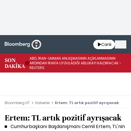
Canlı
ABD, İRAN-UMMAN ANLAŞMASININ AÇIKLANMASININ
AB
SON
ARDINDAN İRAN'A UYGULADIĞI ABLUKAYI KALDIRACAK -
GE
DAKİKA
REUTERS
UY
Bloomberg HT
Haberler
Ertem: TL artık pozitif ayrışacak
Ertem: TL artık pozitif ayrışacak
Cumhurbaşkanı Başdanışmanı Cemil Ertem, TL'nin