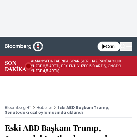
Canlı
ALMANYA'DA FABRİKA SİPARİŞLERİ HAZİRAN'DA YILLIK
AL
SON
YÜZDE 6,5 ARTTI; BEKLENTİ YÜZDE 5,9 ARTIŞ, ÖNCEKİ
YÜ
DAKİKA
YÜZDE 4,5 ARTIŞ
0,
Bloomberg HT
Haberler
Eski ABD Başkanı Trump,
Senatodaki azil oylamasında aklandı
Eski ABD Başkanı Trump,