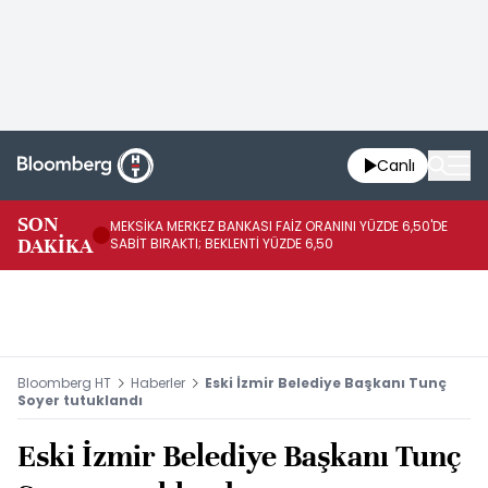
Canlı
SON
MEKSİKA MERKEZ BANKASI FAİZ ORANINI YÜZDE 6,50'DE
OY
DAKİKA
SABİT BIRAKTI; BEKLENTİ YÜZDE 6,50
AÇ
Bloomberg HT
Haberler
Eski İzmir Belediye Başkanı Tunç
Soyer tutuklandı
Eski İzmir Belediye Başkanı Tunç