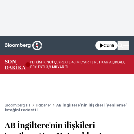
Canlı
SON
PETKİM İKİNCİ ÇEYREKTE 4,1 MİLYAR TL NET KAR AÇIKLADI,
İR
DAKİKA
BEKLENTİ 3,8 MİLYAR TL
UY
Bloomberg HT
Haberler
AB İngiltere'nin ilişkileri 'yenileme'
isteğini reddetti
AB İngiltere'nin ilişkileri