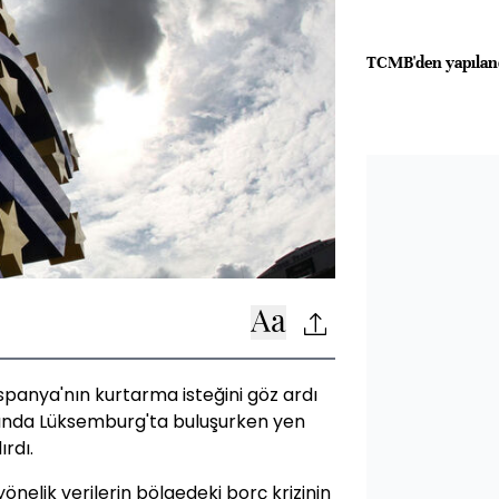
TCMB'den yapılan
İspanya'nın kurtarma isteğini göz ardı
asında Lüksemburg'ta buluşurken yen
ırdı.
nelik verilerin bölgedeki borç krizinin