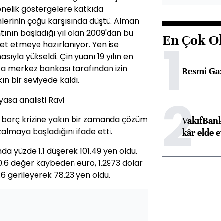
nelik göstergelere katkıda
lerinin çoğu karşısında düştü. Alman
ının başladığı yıl olan 2009'dan bu
En Çok O
1
ret etmeye hazırlanıyor. Yen ise
sıyla yükseldi. Çin yuanı 19 yılın en
ta merkez bankası tarafından izin
Resmi Ga
n bir seviyede kaldı.
2
asa analisti Ravi
i borç krizine yakın bir zamanda çözüm
VakıfBank
almaya başladığını ifade etti.
kâr elde e
nda yüzde 1.1 düşerek 101.49 yen oldu.
.6 değer kaybeden euro, 1.2973 dolar
0.6 gerileyerek 78.23 yen oldu.