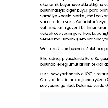
ekonomik büyümeye etki ettiğine yö
bulunmasıyla diğer büyük para birim
Şansölye Angela Merkel, mali çalkant
yana ilk defa yarın Yunanistan'ı ziya
yatırımcıların güvenli bir liman arama
yüksek seviyesini görürken, kapanış
verilen maksimum işlem oranına yakı
Western Union business Solutions piy
Bharadwaj, piyasalarda Euro Bölges
bulunabileceği umutlarının tekrar az
Euro, New york saatiyle 10:01 sıraları
Öte yandan dolar karşısında yüzde 0
seviyesine geriledi. Dolar ise yüzde 