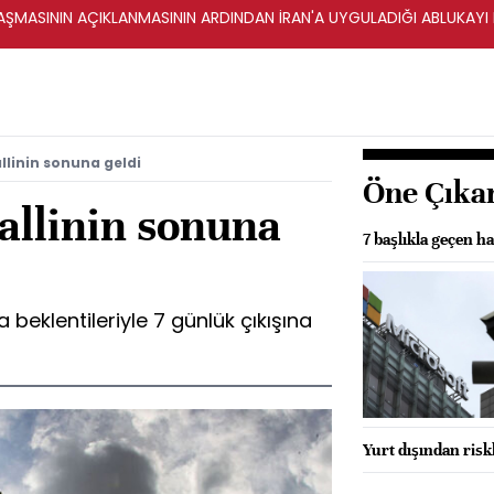
ŞMASININ AÇIKLANMASININ ARDINDAN İRAN'A UYGULADIĞI ABLUKAYI
llinin sonuna geldi
Öne Çıka
allinin sonuna
7 başlıkla geçen ha
 beklentileriyle 7 günlük çıkışına
Yurt dışından riskl