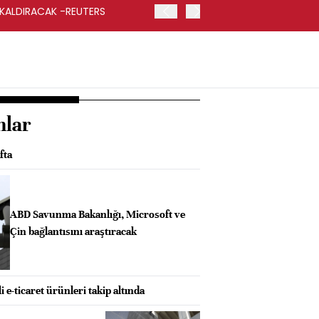
 KALDIRACAK -REUTERS
ABD DIŞİŞLERİ BAKANLIĞI
UYGULANACAK
nlar
fta
ABD Savunma Bakanlığı, Microsoft ve
Çin bağlantısını araştıracak
i e-ticaret ürünleri takip altında