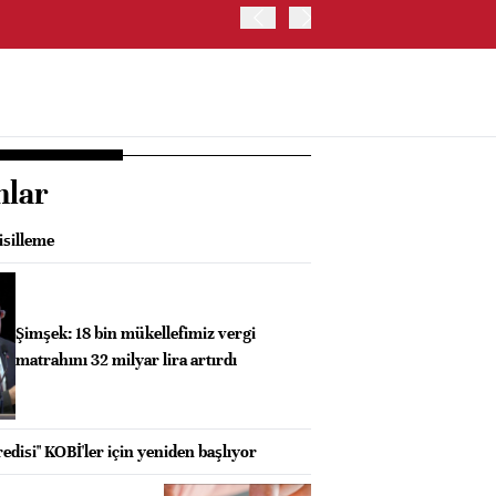
ABD HAZİNE BAKANLIĞI'NIN
nlar
isilleme
Şimşek: 18 bin mükellefimiz vergi
matrahını 32 milyar lira artırdı
disi" KOBİ'ler için yeniden başlıyor