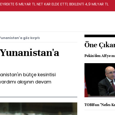
EYREKTE 6 MİLYAR TL NET KAR ELDE ETTİ; BEKLENTİ 4,9 MİLYAR TL
Yunanistan'a göz kırptı
Öne Çıka
 Yunanistan'a
Pekin'den AB'ye m
nistan'ın bütçe kesintisi
 yardımı akışının devam
TOBB'un "Nefes Kre