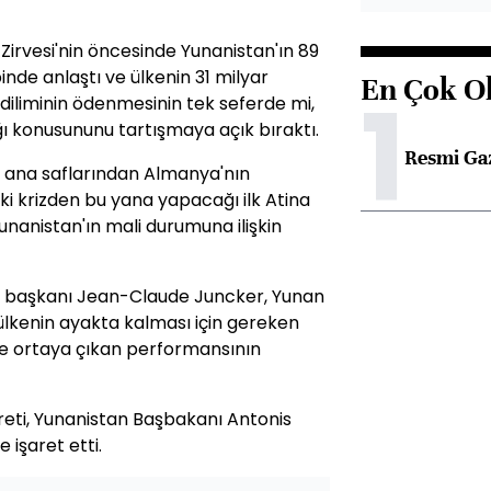
B Zirvesi'nin öncesinde Yunanistan'ın 89
nde anlaştı ve ülkenin 31 milyar
En Çok O
1
 diliminin ödenmesinin tek seferde mi,
ı konusununu tartışmaya açık bıraktı.
Resmi Ga
n ana saflarından Almanya'nın
i krizden bu yana yapacağı ilk Atina
unanistan'ın mali durumuna ilişkin
 başkanı Jean-Claude Juncker, Yunan
ülkenin ayakta kalması için gereken
yle ortaya çıkan performansının
areti, Yunanistan Başbakanı Antonis
 işaret etti.