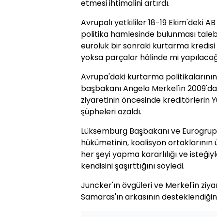
etmesi ihtimalini artırdı.
Avrupalı yetkililer 18-19 Ekim'deki A
politika hamlesinde bulunması talebi
euroluk bir sonraki kurtarma kredisi
yoksa parçalar hâlinde mi yapılacağ
Avrupa'daki kurtarma politikalarını
başbakanı Angela Merkel'in 2009'dak
ziyaretinin öncesinde kreditörlerin Y
şüpheleri azaldı.
Lüksemburg Başbakanı ve Eurogrup
hükümetinin, koalisyon ortaklarının 
her şeyi yapma kararlılığı ve isteği
kendisini şaşırttığını söyledi.
Juncker'ın övgüleri ve Merkel'in ziy
Samaras'ın arkasının desteklendiğine