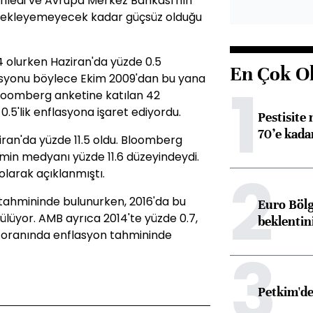
riledi ve Avrupa Merkez Bankası'nın
stekleyemeyecek kadar güçsüz olduğu
4 olurken Haziran'da yüzde 0.5
En Çok O
syonu böylece Ekim 2009'dan bu yana
1
Bloomberg anketine katılan 42
5'lik enflasyona işaret ediyordu.
Pestisite
70’e kadar
aziran'da yüzde 11.5 oldu. Bloomberg
min medyanı yüzde 11.6 düzeyindeydi.
2
 olarak açıklanmıştı.
e tahmininde bulunurken, 2016'da bu
Euro Bölg
ülüyor. AMB ayrıca 2014'te yüzde 0.7,
beklentin
.4 oranında enflasyon tahmininde
3
Petkim'de