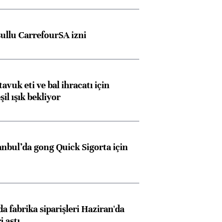
şullu CarrefourSA izni
Almanya, Commerzbank
Ba
konusunda Unicredit ile
me
tavuk eti ve bal ihracatı için
görüşmelere hazırlanıyor
il ışık bekliyor
ngıçları
anbul’da gong Quick Sigorta için
a fabrika siparişleri Haziran'da
i aştı