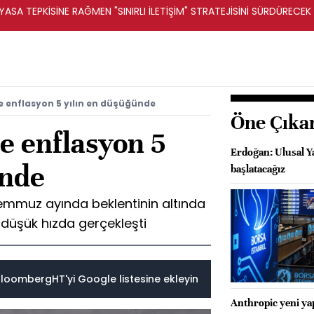
ASA TEPKİSİNE RAĞMEN "SINIRLI İLETİŞİM" STRATEJİSİNİ SÜRDÜRECEK 
e enflasyon 5 yılın en düşüğünde
Öne Çıka
e enflasyon 5
Erdoğan: Ulusal Y
ünde
başlatacağız
emmuz ayında beklentinin altında
düşük hızda gerçekleşti
loombergHT'yi Google listesine ekleyin
Anthropic yeni yap