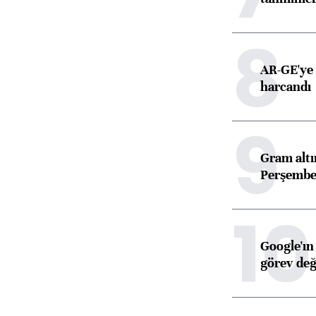
8
AR-GE'ye 
harcandı
9
Gram alt
Perşembe 
10
Google'ın
görev değ