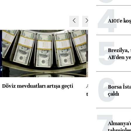
4
A101'e ko
5
Brezilya, 
AB'den yeş
6
Döviz mevduatları artışa geçti
ABD'de konut başla
Borsa İst
çaldı
toparlandı
7
Almanya'd
tahminler