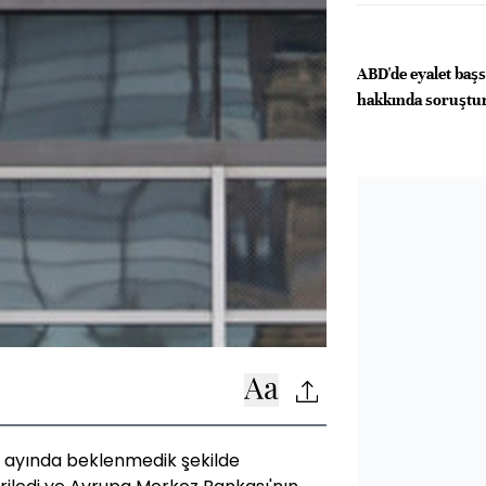
ABD'de eyalet baş
hakkında soruştur
 ayında beklenmedik şekilde