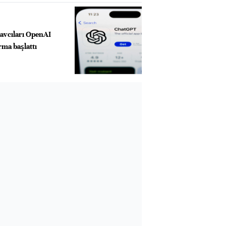
savcıları OpenAI
ma başlattı