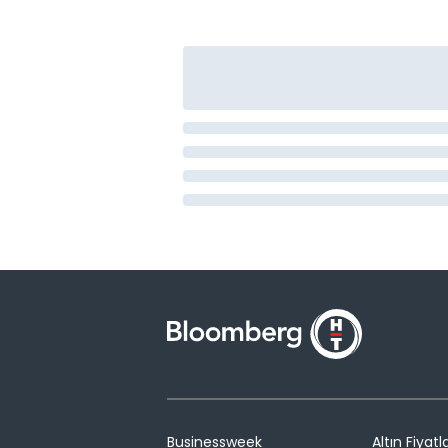
Businessweek
Altın Fiyatla