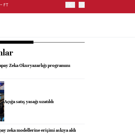
- FT
FED BAŞKANI WARSH, ENF
nlar
apay Zeka Okuryazarlığı programını
Açığa satış yasağı uzatıldı
ay zeka modellerine erişimi askıya aldı