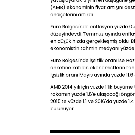
yavaşlayarak 5 yılın en düşüğüne ge
(AMB) ekonominin fiyat artışını de
endişelerini artırdı.
Euro Bölgesi'nde enflasyon yüzde 0.
düzeyindeydi. Temmuz ayında enfla
en düşük hızda gerçekleşmiş oldu. 
ekonomistin tahmin medyanı yüzde 0.
Euro Bölgesi'nde işsizlik oranı ise H
anketine katılan ekonomistlerin tah
İşsizlik oranı Mayıs ayında yüzde 11.6
AMB 2014 yılı için yüzde 1'lik büyüm
rakamın yüzde 1.8'e ulaşacağı öngör
2015'te yüzde 1.1 ve 2016'da yüzde 1
bulunuyor.