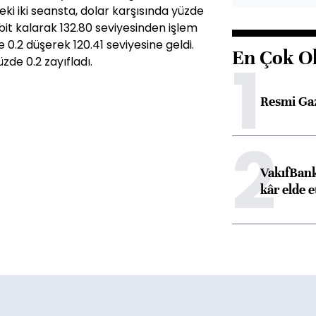
eki iki seansta, dolar karşısında yüzde
bit kalarak 132.80 seviyesinden işlem
 0.2 düşerek 120.41 seviyesine geldi.
En Çok O
1
de 0.2 zayıfladı.
Resmi Ga
2
VakıfBank
kâr elde e