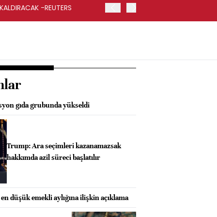
 KALDIRACAK -REUTERS
ABD DIŞİŞLERİ BAKANLIĞI
UYGULANACAK
nlar
asyon gıda grubunda yükseldi
Trump: Ara seçimleri kazanamazsak
hakkımda azil süreci başlatılır
en düşük emekli aylığına ilişkin açıklama