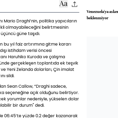
Venezuela'ya aske
beklenmiyor
Mario Draghi’nin, politika yapıcıların
ekli olmayabileceğini belirtmesinin
i üçüncü güne taşıdı.
 bu yıl faiz artırımına gitme kararı
dışı istihdam verisi öncesi
anı Haruhiko Kuroda ve çalışma
ünde gerçekleşen toplantıda ek teşvik
ve Yeni Zelanda dolarları, Çin imalat
ı sildi.
an Sean Callow, “Draghi sadece,
ka seçeneğine açık olduğunu belirtiyor.
cek yorumlar nedeniyle, yükselen dolar
abilir bir durum" dedi.
yle 06:45’te yüzde 0.2 değer kazanarak