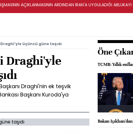
ŞMASININ AÇIKLANMASININ ARDINDAN İRAN'A UYGULADIĞI ABLUKAYI
i Draghi’yle üçüncü güne taşıdı
Öne Çıka
i Draghi'yle
TCMB: Yıllık enfl
şıdı
aşkanı Draghi'nin ek teşvik
ankası Başkanı Kuroda'ya
Bakan Işıkhan'dan 