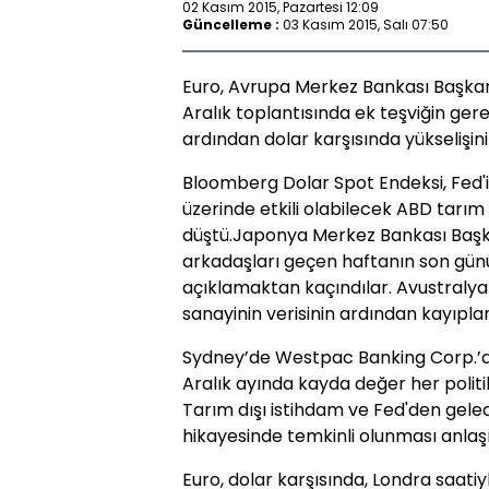
02 Kasım 2015, Pazartesi 12:09
Güncelleme :
03 Kasım 2015, Salı 07:50
Euro, Avrupa Merkez Bankası Başkanı 
Aralık toplantısında ek teşviğin ger
ardından dolar karşısında yükselişin
Bloomberg Dolar Spot Endeksi, Fed'in
üzerinde etkili olabilecek ABD tarım 
düştü.Japonya Merkez Bankası Başk
arkadaşları geçen haftanın son gün
açıklamaktan kaçındılar. Avustralya 
sanayinin verisinin ardından kayıpların
Sydney’de Westpac Banking Corp.’d
Aralık ayında kayda değer her politi
Tarım dışı istihdam ve Fed'den gele
hikayesinde temkinli olunması anlaşıl
Euro, dolar karşısında, Londra saati