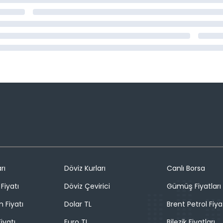
rı
Döviz Kurları
Canlı Borsa
Fiyatı
Döviz Çevirici
Gümüş Fiyatları
n Fiyatı
Dolar TL
Brent Petrol Fiya
iyatı
Euro TL
Bilezik Fiyatları