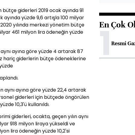
 bütçe giderleri 2019 ocak ayında 91
k ayında yüzde 9,6 artışla 100 milyar
En Çok O
1
le 2020 yılında merkezi yönetim bütçe
 milyar 461 milyon lira ödeneğin yüzde
Resmi Ga
ın aynı ayına göre yüzde 4 artarak 87
iz hariç giderlerin bütçe ödeneklerine
 yüzde
saplandı.
ın aynı ayına göre yüzde 22,4 artarak
rsonel giderleri için bütçede öngörülen
üzde 10,3'ü kullanıldı.
imi giderleri, ocakta, geçen yılın aynı
yar 918 milyon liraya yükseldi ve
on lira ödeneğin yüzde 10,2'si