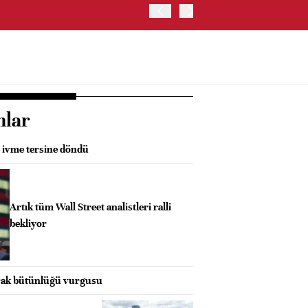
ABD HAZİNE BAKANLIĞI'NIN
nlar
e ivme tersine döndü
Artık tüm Wall Street analistleri ralli
bekliyor
prak bütünlüğü vurgusu