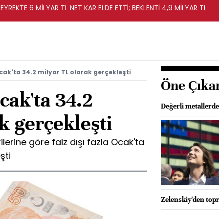
EYREKTE 6 MİLYAR TL NET KAR ELDE ETTİ; BEKLENTİ 4,9 MİLYAR TL
Ocak'ta 34.2 milyar TL olarak gerçekleşti
Öne Çıka
Ocak'ta 34.2
Değerli metallerd
k gerçekleşti
ilerine göre faiz dışı fazla Ocak'ta
şti
Zelenskiy'den to