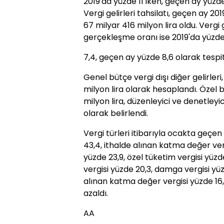
2019'da yüzde 11 iken, geçen ay yüzde
Vergi gelirleri tahsilatı, geçen ay 2
67 milyar 416 milyon lira oldu. Vergi
gerçekleşme oranı ise 2019'da yüzd
7,4, geçen ay yüzde 8,6 olarak tespit 
Genel bütçe vergi dışı diğer gelirler
milyon lira olarak hesaplandı. Özel büt
milyon lira, düzenleyici ve denetleyic
olarak belirlendi.
Vergi türleri itibarıyla ocakta geçen
43,4, ithalde alınan katma değer verg
yüzde 23,9, özel tüketim vergisi yüz
vergisi yüzde 20,3, damga vergisi yüzd
alınan katma değer vergisi yüzde 16,
azaldı.
AA