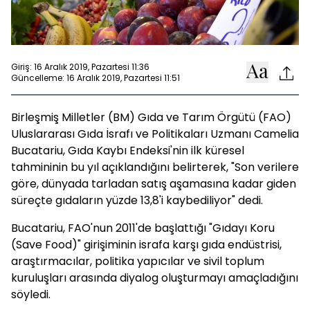
Giriş: 16 Aralık 2019, Pazartesi 11:36
Güncelleme: 16 Aralık 2019, Pazartesi 11:51
Birleşmiş Milletler (BM) Gıda ve Tarım Örgütü (FAO)
Uluslararası Gıda İsrafı ve Politikaları Uzmanı Camelia
Bucatariu, Gıda Kaybı Endeksi'nin ilk küresel
tahmininin bu yıl açıklandığını belirterek, "Son verilere
göre, dünyada tarladan satış aşamasına kadar giden
süreçte gıdaların yüzde 13,8'i kaybediliyor" dedi.
Bucatariu, FAO'nun 2011'de başlattığı "Gıdayı Koru
(Save Food)" girişiminin israfa karşı gıda endüstrisi,
araştırmacılar, politika yapıcılar ve sivil toplum
kuruluşları arasında diyalog oluşturmayı amaçladığını
söyledi.