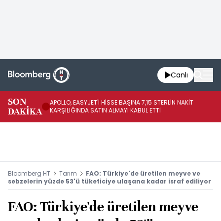
Canlı
SON
APOLLO, EASYJET'İ HİSSE BAŞINA 7,15 STERLİN NAKİT
UE
DAKİKA
KARŞILIĞINDA SATIN ALMAYI KABUL ETTİ
Bloomberg HT
Tarım
FAO: Türkiye'de üretilen meyve ve
sebzelerin yüzde 53'ü tüketiciye ulaşana kadar israf ediliyor
FAO: Türkiye'de üretilen meyve