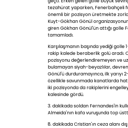
geçti. Erken gelen golle büyük sevinç
tezahürat yaparken, Fenerbahçeli f
önemli bir pozisyon üretmekte zorl
Kuyt-Gökhan Gönül organizasyonund
giren Gökhan Gönül'ün attığı golle 
tamamladı.
Karşılaşmanın başında yediği golle 
rakip kalede beraberlik golü aradı. 
pozisyonu değerlendiremeyen ve uza
bulamayan siyah-beyazlılar, devr
Gönül'ü durduramayınca, ilk yarıyı 2-
özellikle savunmada kanatlarda hat
iki pozisyonda da rakiplerini engell
kalesinde gördü.
3. dakikada soldan Fernandes'in kulla
Almeida'nın kafa vuruşunda top üstte
8. dakikada Cristian'ın ceza alanı dı