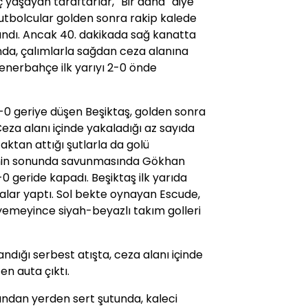
 yaşayan taraftarlar, ''Bir daha'' diye
utbolcular golden sonra rakip kalede
andı. Ancak 40. dakikada sağ kanatta
a, çalımlarla sağdan ceza alanına
Fenerbahçe ilk yarıyı 2-0 önde
1-0 geriye düşen Beşiktaş, golden sonra
Ceza alanı içinde yakaladığı az sayıda
ktan attığı şutlarla da golü
enin sonunda savunmasında Gökhan
0 geride kapadı. Beşiktaş ilk yarıda
alar yaptı. Sol bekte oynayan Escude,
eyemeyince siyah-beyazlı takım golleri
ndığı serbest atışta, ceza alanı içinde
n auta çıktı.
şından yerden sert şutunda, kaleci