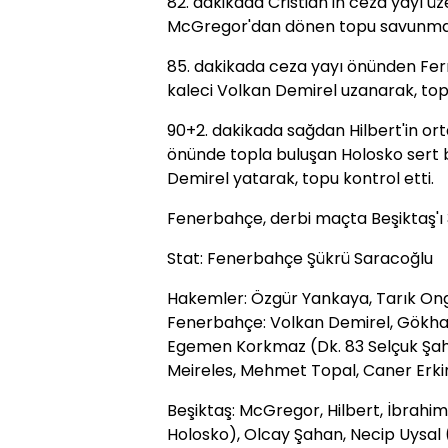
82. dakikada Cristian'ın ceza yayı ü
McGregor'dan dönen topu savunma u
85. dakikada ceza yayı önünden Fern
kaleci Volkan Demirel uzanarak, top
90+2. dakikada sağdan Hilbert'in ort
önünde topla buluşan Holosko sert b
Demirel yatarak, topu kontrol etti.
Fenerbahçe, derbi maçta Beşiktaş'ı 
Stat: Fenerbahçe Şükrü Saracoğlu
Hakemler: Özgür Yankaya, Tarık Ong
Fenerbahçe: Volkan Demirel, Gökhan 
Egemen Korkmaz (Dk. 83 Selçuk Şahin)
Meireles, Mehmet Topal, Caner Erkin
Beşiktaş: McGregor, Hilbert, İbrahi
Holosko), Olcay Şahan, Necip Uysal (