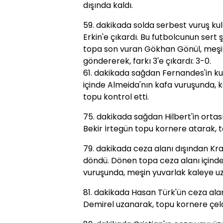
dışında kaldı.
59. dakikada solda serbest vuruş ku
Erkin'e çıkardı. Bu futbolcunun ser
topa son vuran Gökhan Gönül, meşin
göndererek, farkı 3'e çıkardı: 3-0.
61. dakikada sağdan Fernandes'in kul
içinde Almeida'nın kafa vuruşunda, 
topu kontrol etti.
75. dakikada sağdan Hilbert'in orta
Bekir İrtegün topu kornere atarak, te
79. dakikada ceza alanı dışından Kra
döndü. Dönen topa ceza alanı içinde
vuruşunda, meşin yuvarlak kaleye uza
81. dakikada Hasan Türk'ün ceza alan
Demirel uzanarak, topu kornere çeld