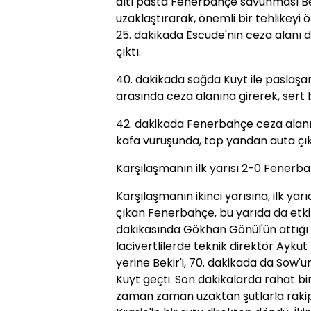
altı pasta Fenerbahçe savunması Be
uzaklaştırarak, önemli bir tehlikeyi ö
25. dakikada Escude'nin ceza alanı 
çıktı.
40. dakikada sağda Kuyt ile paslaşa
arasında ceza alanına girerek, sert 
42. dakikada Fenerbahçe ceza alanı
kafa vuruşunda, top yandan auta çık
Karşılaşmanın ilk yarısı 2-0 Fenerba
Karşılaşmanın ikinci yarısına, ilk yar
çıkan Fenerbahçe, bu yarıda da etki
dakikasında Gökhan Gönül'ün attığı g
lacivertlilerde teknik direktör Ayk
yerine Bekir'i, 70. dakikada da Sow'u
Kuyt geçti. Son dakikalarda rahat bi
zaman zaman uzaktan şutlarla rakip 