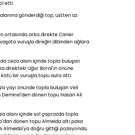
 etti.
 alanına gönderdiği top, üstten az
n ortasında arka direkte Caner
rövaşata vuruşla direğin dibinden ağlara
da ceza alanı içinde topla buluşan
ka direkteki Uğur Boral'ın önüne
kötü bir vuruşla topu auta attı.
eza yayı önünde topla buluşan Veli
an Demirel'den dönen topu Hasan Ali
za alanı içinde sol çaprazda topla
o'dan dönen topu Almeida altı pasa
e Almeida'ya doğru gittiği pozisyonda,