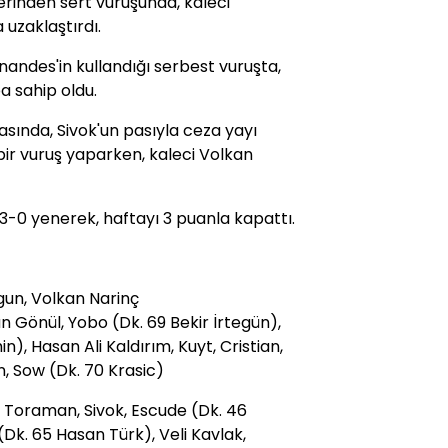
zerinden sert vuruşunda, kaleci
zaklaştırdı.
andes'in kullandığı serbest vuruşta,
a sahip oldu.
asında, Sivok'un pasıyla ceza yayı
ir vuruş yaparken, kaleci Volkan
3-0 yenerek, haftayı 3 puanla kapattı.
un, Volkan Narinç
Gönül, Yobo (Dk. 69 Bekir İrtegün),
, Hasan Ali Kaldırım, Kuyt, Cristian,
, Sow (Dk. 70 Krasic)
m Toraman, Sivok, Escude (Dk. 46
Dk. 65 Hasan Türk), Veli Kavlak,