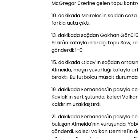
McGregor üzerine gelen topu kontrol
10. dakikada Meireles'in soldan ceza
farkla auta çıktı.
13. dakikada sağdan Gökhan Gönül'ü
Erkin'in kafayla indirdiği topu Sow, 
gönderdi: 1-0.
15. dakikada Olcay'ın sağdan ortasın
Almeida, meşin yuvarlağı kafayla ar
bıraktı. Bu futbolcu müsait durumda 
19. dakikada Fernandes'in pasıyla c
Kavlak'ın sert şutunda, kaleci Volk
Kaldırım uzaklaştırdı.
21. dakikada Fernandes'in pasıyla ce
buluşan Almeida'nın vuruşunda, Yob
gönderdi. Kaleci Volkan Demirel'in d