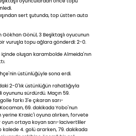
şiktaşlı oyunculardan önce topu
nledi.
dışından sert şutunda, top üstten auta
n Gökhan Gönül, 3 Beşiktaşlı oyucunun
bir vuruşla topu ağlara gönderdi: 2-0.
 içinde oluşan karambolde Almeida'nın
tı.
hçe'nin üstünlüğüyle sona erdi.
ıdaki 2-0'lık üstünlüğün rahatlığıyla
li oyununu sürdürdü. Maçın 59.
olle farkı 3'e çıkaran sarı-
ut Kocaman, 69. dakikada Yobo'nun
n yerine Krasic'i oyuna alırken, forvete
r oyun ortaya koyan sarı-lacivertliler
kalede 4. golü ararken, 79. dakikada