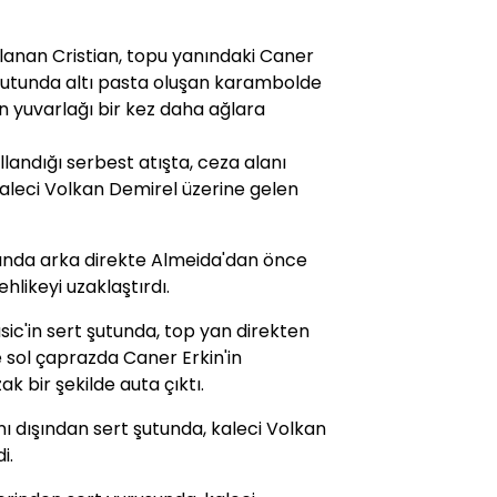
llanan Cristian, topu yanındaki Caner
t şutunda altı pasta oluşan karambolde
 yuvarlağı bir kez daha ağlara
landığı serbest atışta, ceza alanı
kaleci Volkan Demirel üzerine gelen
sında arka direkte Almeida'dan önce
hlikeyi uzaklaştırdı.
sic'in sert şutunda, top yan direkten
 sol çaprazda Caner Erkin'in
k bir şekilde auta çıktı.
ı dışından sert şutunda, kaleci Volkan
i.