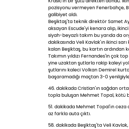
Krasic'in bir şutu direkten döndü. İki
pozisyonu vermeyen Fenerbahçe, Beş
galibiyet aldı.
Beşiktaş'ta teknik direktör Samet Ay
aksayan Escude'yi kenara alıp, ikinci
siyah-beyazlı takım bu yarıda da or
dakikasında Veli Kavlak'ın ikinci sarı
kalan Beşiktaş, bu kartın ardından k
Takımın yıldızı Fernandes'in çok top 
yine uzaktan şutlarla rakip kaleyi y
şutlarını kaleci Volkan Demirel kurt
başaramadığı maçtan 3-0 yenilgiyle 
46. dakikada Cristian'ın sağdan orta
topla buluşan Mehmet Topal, kötü bi
51. dakikada Mehmet Topal'ın ceza a
az farkla auta çıktı.
58. dakikada Beşiktaş'ta Veli Kavlak, 