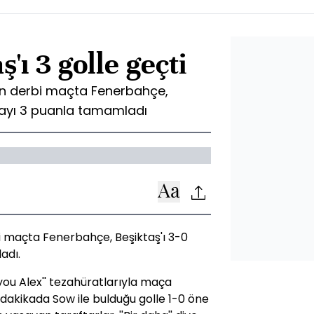
'ı 3 golle geçti
an derbi maçta Fenerbahçe,
ftayı 3 puanla tamamladı
i maçta Fenerbahçe, Beşiktaş'ı 3-0
adı.
 you Alex'' tezahüratlarıyla maça
. dakikada Sow ile bulduğu golle 1-0 öne