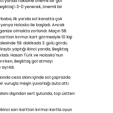
nci yarıda rakibine önemli bir gol
iktaş'ı 3-0 yenerek, önemli bir
baba, ilk yarıda sol kanatta çok
 yarıya Holosko ile başladı. Ancak
ganize olmakta zorlandı. Maçın 58.
 karttan kırmızı kart görmesiyle 10 kişi
alesinde 59. dakikada 3. golü gördü.
kaybı yaptığı ikinci yarıda, Beşiktaş
okladı. Hasan Türk ve Holosko'nun
arırken, Beşiktaş gol atmayı
ayrıldı.
sında ceza alanı içinde sol çaprazda
r vuruşla meşin yuvarlağı auta attı.
lanı dışından sert şutunda, top üstten
ikinci sarı karttan kırmızı kartla oyun