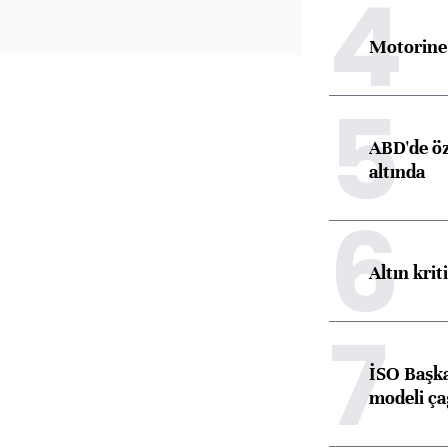
4
Motorine 
5
ABD'de öz
altında
6
Altın krit
7
İSO Başka
modeli ça