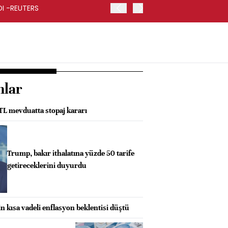
RDI -REUTERS
KOÇ HOLDİNG İKİNCİ ÇEYR
nlar
 TL mevduatta stopaj kararı
Trump, bakır ithalatına yüzde 50 tarife
getireceklerini duyurdu
in kısa vadeli enflasyon beklentisi düştü