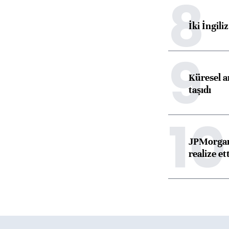
8
İki İngili
9
Küresel ar
taşıdı
10
JPMorgan
realize ett