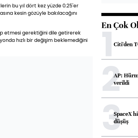
lerin bu yıl dört kez yüzde 0.25'er
asına kesin gözüyle bakılacağını
En Çok O
1
ip etmesi gerektiğini dile getirerek
syonda hızlı bir değişim beklemediğini
Citi'den 
2
AP: Hürmü
verildi
3
SpaceX hi
düşüş