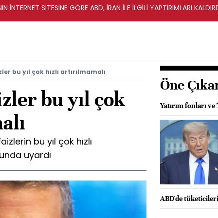
IN İNTERNET SİTESİNE GÖRE ABD, İRAN İLE İLGİLİ YAPTIRIMLARI KALDI
ler bu yıl çok hızlı artırılmamalı
Öne Çıka
zler bu yıl çok
Yatırım fonları ve
alı
izlerin bu yıl çok hızlı
sunda uyardı
ABD'de tüketiciler