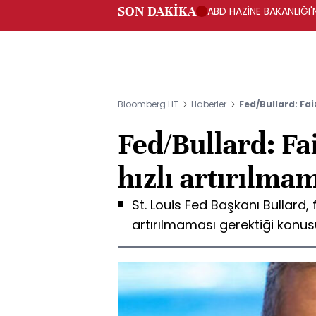
SON DAKİKA
ABD HAZİNE BAKANLIĞI'N
Bloomberg HT
Haberler
Fed/Bullard: Faiz
Fed/Bullard: Fai
hızlı artırılmam
St. Louis Fed Başkanı Bullard, fa
artırılmaması gerektiği konu