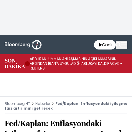
Canlı
ABD, İRAN-UMMAN ANLAŞMASININ AÇIKLANMASININ
AB
SON
ARDINDAN İRAN'A UYGULADIĞI ABLUKAYI KALDIRACAK -
GE
DAKİKA
REUTERS
UY
Bloomberg HT
Haberler
Fed/Kaplan: Enflasyondaki iyileşme
faiz artırımını getirecek
Fed/Kaplan: Enflasyondaki