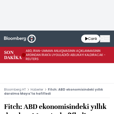
Canlı
ABD, İRAN-UMMAN ANLAŞMASININ AÇIKLANMASININ
AB
SON
ARDINDAN İRAN'A UYGULADIĞI ABLUKAYI KALDIRACAK -
GE
DAKİKA
REUTERS
UY
Bloomberg HT
Haberler
Fitch: ABD ekonomisindeki yıllık
daralma Mayıs'ta hafifledi
Fitch: ABD ekonomisindeki yıllık