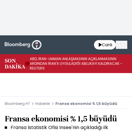
Canlı
ABD, İRAN-UMMAN ANLAŞMASININ AÇIKLANMASININ
AB
SON
ARDINDAN İRAN'A UYGULADIĞI ABLUKAYI KALDIRACAK -
GE
DAKİKA
REUTERS
UY
Bloomberg HT
Haberler
Fransa ekonomisi % 1,5 büyüdü
Fransa ekonomisi % 1,5 büyüdü
Fransa İstatistik Ofisi Insee'nin açıkladığı ilk