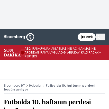
Canlı
ABD, İRAN-UMMAN ANLAŞMASININ AÇIKLANMASININ
AB
SON
ARDINDAN İRAN'A UYGULADIĞI ABLUKAYI KALDIRACAK -
GE
DAKİKA
REUTERS
UY
Bloomberg HT
Haberler
Futbolda 10. haftanın perdesi
bugün açılıyor
Futbolda 10. haftanın perdesi