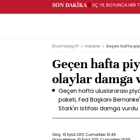
SON DAKİKA
ÜÇ YIL BOYUNCA HER TA
PROGRAMI" KAPSAMIND
Bloomberg HT
Haberler
Geçen hafta pi
Geçen hafta piy
olaylar damga 
Geçen hafta uluslararası pi
paketi, Fed Başkanı Bernanke
Stark'ın istifası damga vurdu
Giriş: 10 Eylül 2011, Cumartesi 13:46
Güncelleme: 10 Eylül 2011, Cumartesi 13:55