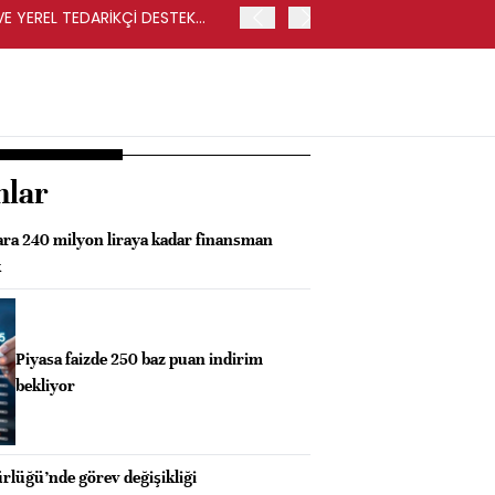
VE YEREL TEDARİKÇİ DESTEK
İŞLEM SONUCUNDA REKABET
İSE CARREFOURSA MAĞAZ
nlar
ara 240 milyon liraya kadar finansman
k
Piyasa faizde 250 baz puan indirim
bekliyor
lüğü’nde görev değişikliği