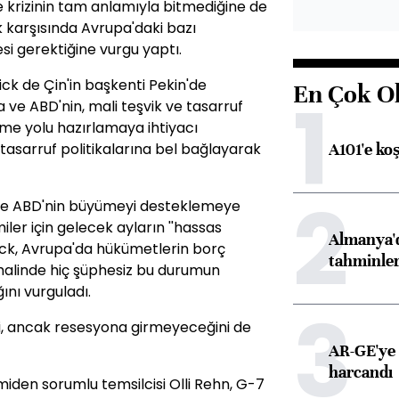
ite krizinin tam anlamıyla bitmediğine de
sk karşısında Avrupa'daki bazı
i gerektiğine vurgu yaptı.
ck de Çin'in başkenti Pekin'de
En Çok O
1
 ve ABD'nin, mali teşvik ve tasarruf
me yolu hazırlamaya ihtiyacı
A101'e ko
asarruf politikalarına bel bağlayarak
2
 ve ABD'nin büyümeyi desteklemeye
ler için gelecek ayların ''hassas
Almanya'd
ick, Avrupa'da hükümetlerin borç
tahminler
alinde hiç şüphesiz bu durumun
ını vurguladı.
3
ni, ancak resesyona girmeyeceğini de
AR-GE'ye 
harcandı
iden sorumlu temsilcisi Olli Rehn, G-7