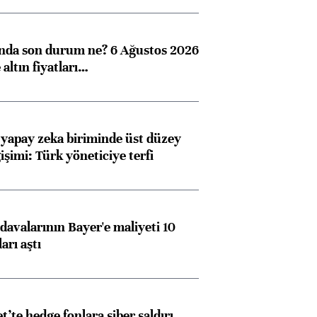
ında son durum ne? 6 Ağustos 2026
altın fiyatları…
 yapay zeka biriminde üst düzey
işimi: Türk yöneticiye terfi
avalarının Bayer'e maliyeti 10
arı aştı
et’te hedge fonlara siber saldırı