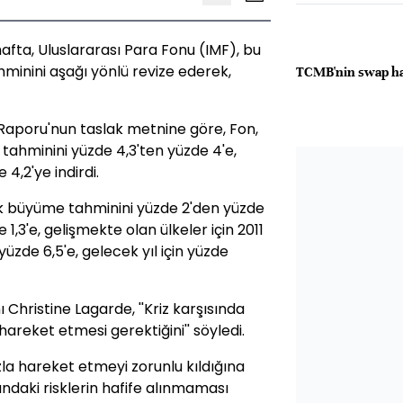
hafta, Uluslararası Para Fonu (IMF), bu
minini aşağı yönlü revize ederek,
TCMB'nin swap har
aporu'nun taslak metnine göre, Fon,
tahminini yüzde 4,3'ten yüzde 4'e,
 4,2'ye indirdi.
mik büyüme tahminini yüzde 2'den yüzde
de 1,3'e, gelişmekte olan ülkeler için 2011
üzde 6,5'e, gelecek yıl için yüzde
Christine Lagarde, ''Kriz karşısında
hareket etmesi gerektiğini'' söyledi.
zla hareket etmeyi zorunlu kıldığına
undaki risklerin hafife alınmaması