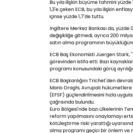
Bu yıla ilişkin büyüme tahmini yüzde 
1,3'e çeken ECB, bu yıla ilişkin enflas
içinse yüzde 1,7'de tuttu.
İngiltere Merkez Bankası da, yüzde 
değişikliğe gitmedi, ayrıca 200 milyar
satın alma programının büyüklüğünü 
ECB Baş Ekonomisti Jüergen Stark, ''
görevinden istifa etti. Bazı kaynaklar
programı konusundaki görüş ayrılığı y
ECB Başkanlığını Trichet'den devra
Mario Draghi, Avrupalı hükümetlere 
(EFSF) güçlendirilmesini hızla uygu
çağrısında bulundu.
Euro Bölgesi'nde bazı ülkelerinin Te
reform yapılmasını onaylamayı ertel
kötüleştirme riski yarattığı uyarısınd
alma programı geçici bir önlem ve m