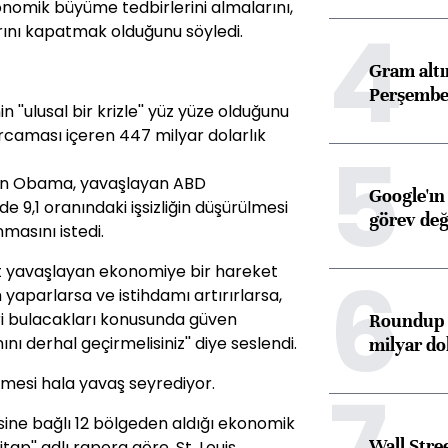
konomik büyüme tedbirlerini almalarını,
4
arını kapatmak olduğunu söyledi.
Gram alt
Perşembe 
''ulusal bir krizle'' yüz yüze olduğunu
arcaması içeren 447 milyar dolarlık
5
an Obama, yavaşlayan ABD
Google'ın
 9,1 oranındaki işsizliğin düşürülmesi
görev değ
masını istedi.
6
t yavaşlayan ekonomiye bir hareket
 yaparlarsa ve istihdamı artırırlarsa,
ri bulacakları konusunda güven
Roundup d
ı derhal geçirmelisiniz'' diye seslendi.
milyar dol
7
mesi hala yavaş seyrediyor.
ine bağlı 12 bölgeden aldığı ekonomik
Wall Stre
tap'' adlı rapora göre, St. Louis,