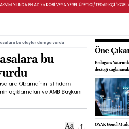
KVİM YILINDA EN AZ 75 KOBİ VEYA YEREL ÜRETİCİ/TEDARİKÇİ "KOBİ 
A DESTEKLENECEK -REKABET KURUMU
yasalara bu olaylar damga vurdu
Öne Çıka
asalara bu
Erdoğan: Yatırıml
vurdu
desteği sağlanaca
yasalara Obama'nın istihdam
'nin açıklamaları ve AMB Başkanı
OYAK Genel Müdür