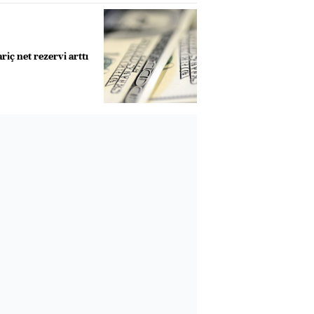
iç net rezervi arttı