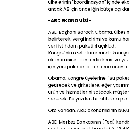
ülkelerinin ''koordinasyon'' içinde e
ancak AB için önceliğin bütçe açıkl
-ABD EKONOMİSİ-
ABD Başkanı Barack Obama, ülkesinin 
belirterek, vergi indirimi ve kamu h
yeni istihdam paketini açıkladı.
Kongre'nin özel oturumunda konuş
ekonomisinin canlandırılması ve yüzde
için yeni paketin bir an önce onaylan
Obama, Kongre üyelerine, ''Bu pake
getirecek ve şirketlere, eğer yatırım
ürün ve hizmetlerini satacak müşte
verecek. Bu yüzden bu istihdam planın
Öte yandan, ABD ekonomisinin büyü
ABD Merkez Bankasının (Fed) kendis
verilere dayanarak hazırladığı ''Bej Ki