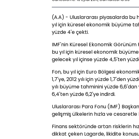
(A.A) - Uluslararası piyasalarda bu 
yıl için küresel ekonomik büyüme tah
yüzde 4'e çekti.
IMF'nin Küresel Ekonomik Görünüm R
bu yıl için küresel ekonomik büyüme 
gelecek yıl içinse yüzde 4,5'ten yüzde
Fon, bu yıl için Euro Bölgesi ekono
1,7'ye, 2012 yılı için yüzde 1,7'den yüz
yılı büyüme tahminini yüzde 6,6'dan y
6,4'ten yüzde 6,2'ye indirdi.
Uluslararası Para Fonu (IMF) Başkanı 
gelişmiş ülkelerin hızla ve cesaretle 
Finans sektöründe artan risklerin hı
dikkat çeken Lagarde, likidite konus