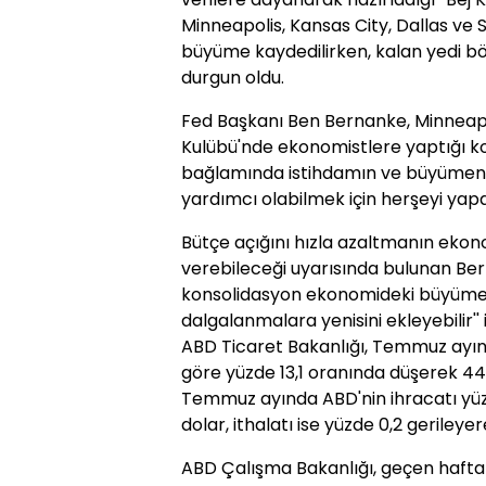
Minneapolis, Kansas City, Dallas ve 
büyüme kaydedilirken, kalan yedi b
durgun oldu.
Fed Başkanı Ben Bernanke, Minneap
Kulübü'nde ekonomistlere yaptığı kon
bağlamında istihdamın ve büyümeni
yardımcı olabilmek için herşeyi yapa
Bütçe açığını hızla azaltmanın eko
verebileceği uyarısında bulunan Ber
konsolidasyon ekonomideki büyümeni
dalgalanmalara yenisini ekleyebilir'' i
ABD Ticaret Bakanlığı, Temmuz ayınd
göre yüzde 13,1 oranında düşerek 44,
Temmuz ayında ABD'nin ihracatı yüz
dolar, ithalatı ise yüzde 0,2 gerileyer
ABD Çalışma Bakanlığı, geçen hafta i