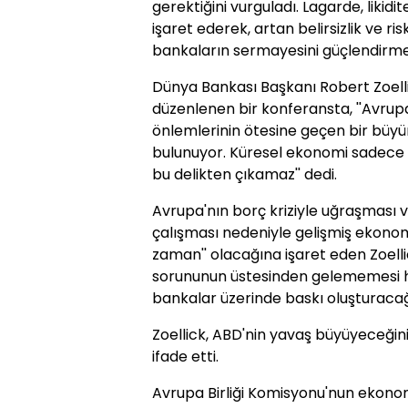
gerektiğini vurguladı. Lagarde, likid
işaret ederek, artan belirsizlik ve ri
bankaların sermayesini güçlendirmes
Dünya Bankası Başkanı Robert Zoelli
düzenlenen bir konferansta, ''Avrupa
önlemlerinin ötesine geçen bir büyü
bulunuyor. Küresel ekonomi sadece t
bu delikten çıkamaz'' dedi.
Avrupa'nın borç kriziyle uğraşması
çalışması nedeniyle gelişmiş ekonomi
zaman'' olacağına işaret eden Zoell
sorununun üstesinden gelememesi h
bankalar üzerinde baskı oluşturacağ
Zoellick, ABD'nin yavaş büyüyeceği
ifade etti.
Avrupa Birliği Komisyonu'nun ekonom