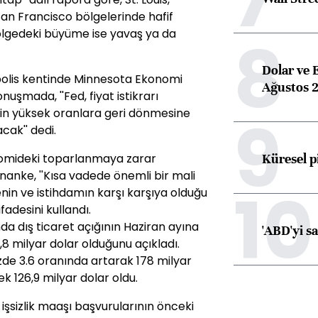
San Francisco bölgelerinde hafif
8
ölgedeki büyüme ise yavaş ya da
Dolar ve 
olis kentinde Minnesota Ekonomi
Ağustos 2
uşmada, ''Fed, fiyat istikrarı
n yüksek oranlara geri dönmesine
9
cak'' dedi.
Küresel p
nomideki toparlanmaya zarar
nanke, ''Kısa vadede önemli bir mali
10
n ve istihdamın karşı karşıya olduğu
fadesini kullandı.
a dış ticaret açığının Haziran ayına
'ABD'yi s
8 milyar dolar olduğunu açıkladı.
de 3.6 oranında artarak 178 milyar
ek 126,9 milyar dolar oldu.
şsizlik maaşı başvurularının önceki