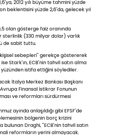
1,6'ya, 2012 yılı büyüme tahmini yüzde
yon beklentisini yüzde 2,6'da, gelecek yıl
0,5 olan gösterge faiz oranında
 sterlinlik (330 milyar dolar) varlık
de sabit tuttu.
kişisel sebepleri'' gerekçe göstererek
 ise Stark'ın, ECB'nin tahvil satın alma
üzünden istifa ettiğini söylediler.
lacak İtalya Merkez Bankası Başkanı
Avrupa Finansal İstikrar Fonunun
laması ve reformları sürdürmesi
mmuz ayında anlaşıldığı gibi EFSF'de
emesinin bölgenin borç krizini
a bulunan Draghi, ''ECB'nin tahvil satın
ali reformların yerini almayacak.