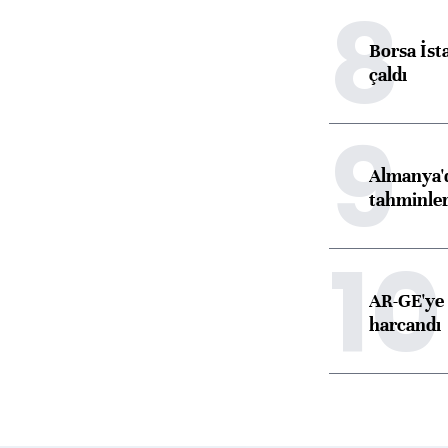
8
Borsa İst
çaldı
9
Almanya'd
tahminler
10
AR-GE'ye 
harcandı