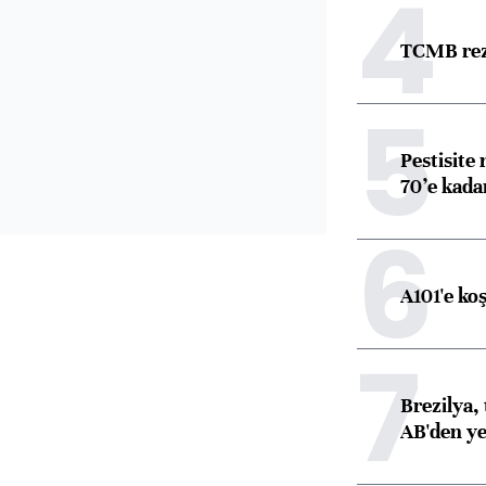
4
TCMB reze
5
Pestisite
70’e kadar
6
A101'e ko
7
Brezilya, 
AB'den yeş