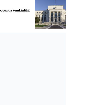
porunda 'temkinlilik'