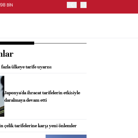
98 BİN
FED BAŞKANI WARSH, PİYA
nlar
fazla ülkeye tarife uyarısı
Japonya'da ihracat tarifelerin etkisiyle
daralmaya devam etti
 çelik tarifelerine karşı yeni önlemler