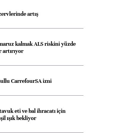
rvlerinde artış
 maruz kalmak ALS riskini yüzde
 artırıyor
şullu CarrefourSA izni
tavuk eti ve bal ihracatı için
il ışık bekliyor