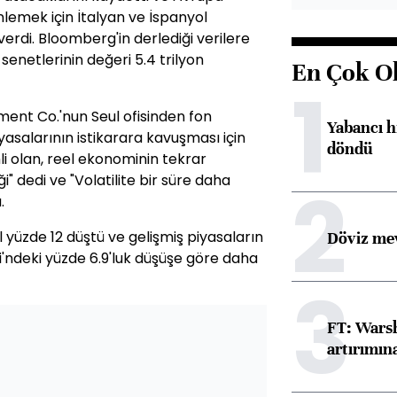
nlemek için İtalyan ve İspanyol
i verdi. Bloomberg'in derlediği verilere
enetlerinin değeri 5.4 trilyon
En Çok O
1
nt Co.'nun Seul ofisinden fon
Yabancı h
yasalarının istikarara kavuşması için
döndü
li olan, reel ekonominin tekrar
 dedi ve "Volatilite bir süre daha
2
.
l yüzde 12 düştü ve gelişmiş piyasaların
Döviz mev
i'ndeki yüzde 6.9'luk düşüşe göre daha
3
FT: Warsh
artırımın