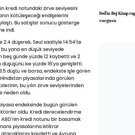
in kredi notundaki zirve seviyesini
Fed'in Bej Kitap ra
ın kötüleşeceği endişelerini
vurgusu
şılaştı. Bu satışlar sonucu gösterge
e indi.
 2.4 düşerek, Seul saatiyle 14:54'te
en bu yana en düşük seviyede
 beş günde yüzde 12 kaybetti ve 2
 düşüşünü ise yüzde 16'ya genişletti.
.5 düştü ve borsa, endekste işle gören
e Hindistan piyasalarında görülen
lerinin, bu yılın zirve seviyelerinden
e neden oldu.
en piyasa endeksinde bugün görülen
ktörler oldu. Kredi derecelendirme
) ABD'nin kredi notunu bir basamak
nans piyasalarına istikrar
 atacaklarını kaydetti ve Avrupa