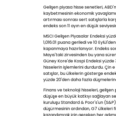
Gelişen piyasa hisse senetleri, ABD'n
kaybetmesinin ekonomik yavaşlaman
artırması sonrası sert satışlarla kar
endeks son 11 ayın en düşük seviyesin
MSCI Gelişen Piyasalar Endeksi yüzde
1,016.01 puana geriledi ve 10 Eylül'd
kapanmaya hazırlanıyor. Endeks son
Mayıs'taki zirvesinden bu yana süren
Güney Kore'de Kospi Endeksi yüzde 3
hisselerin işlemlerini durdurdu. Çin 
satışlar, bu ülkelerin gösterge endeks
yüzde 20'den daha fazla düşmelerin
Finans ve teknoloji hisseleri, geliş
düşüşe en büyük katkıyı sağlayan se
kuruluşu Standard & Poor's'un (S&P
düşürmesinin ardından, G7 ülkeleri fi
kazandımrak için gereken her adımı