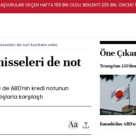
BAŞVURULARI GEÇEN HAFTA 199 BİN OLDU; BEKLENTİ 205 BİN, ÖNCEKİ 1
isseleri de not kurbanı oldu
Öne Çıka
hisseleri de not
Trump'tan 150'den 
i de ABD'nin kredi notunun
şlarla karşılaştı
Kanada'dan ABD'nin