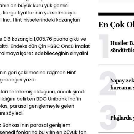
anın en büyük kuru yük gemisi
 kargo fiyatlarının yükselmesiyle
 Inc., Hint hisselerindeki kazançları
En Çok O
1
 0.8 kazançla 1,005.76 puana çıktı ve
Husiler B
zalttı. Endeks dün Çin HSBC Öncü İmalat
söndürül
aralmaya işaret edebileceğinin sinyalini
2
nin geri çekilmesine rağmen Hint
çireceğini yazdı.
Yapay zek
harcama 
arı tetiklemiş olduğunu, ancak şimdi
3
ldığını belirten BDO Unibank Inc.'in
elas, parasal genişlemeyle gelen
nı söyledi.
Plajlarda
z Bankası'nın parasal genişlem
senedi fonlarına bu yılın en büyük fon