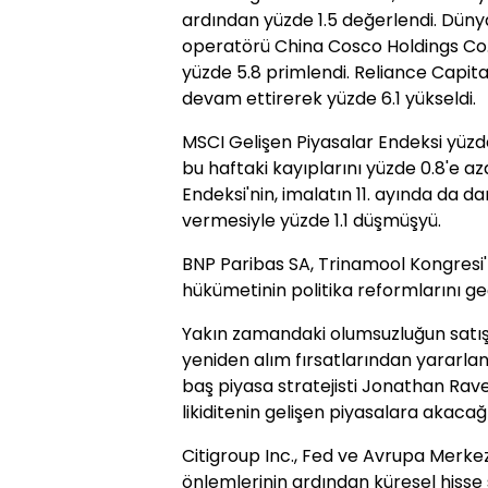
ardından yüzde 1.5 değerlendi. Düny
operatörü China Cosco Holdings Co.,
yüzde 5.8 primlendi. Reliance Capital
devam ettirerek yüzde 6.1 yükseldi.
MSCI Gelişen Piyasalar Endeksi yüzde
bu haftaki kayıplarını yüzde 0.8'e a
Endeksi'nin, imalatın 11. ayında da d
vermesiyle yüzde 1.1 düşmüşyü.
BNP Paribas SA, Trinamool Kongresi'
hükümetinin politika reformlarını ge
Yakın zamandaki olumsuzluğun satışl
yeniden alım fırsatlarından yararlanı
baş piyasa stratejisti Jonathan Rav
likiditenin gelişen piyasalara akacağı
Citigroup Inc., Fed ve Avrupa Merke
önlemlerinin ardından küresel hisse 