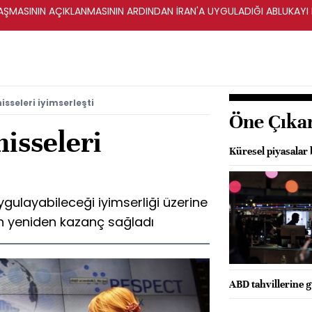
ŞMASININ AÇIKLANMASININ ARDINDAN İRAN'A UYGULADIĞI ABLUKAYI
isseleri iyimserleşti
Öne Çıka
hisseleri
Küresel piyasalar 
ygulayabileceği iyimserliği üzerine
ün yeniden kazanç sağladı
ABD tahvillerine g