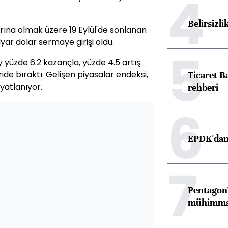
4
Belirsizli
arına olmak üzere 19 Eylül'de sonlanan
yar dolar sermaye girişi oldu.
5
 yüzde 6.2 kazançla, yüzde 4.5 artış
de bıraktı. Gelişen piyasalar endeksi,
Ticaret B
iyatlanıyor.
rehberi
6
EPDK'dan 
7
Pentagon'
mühimmat 