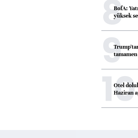
8
BofA: Yatı
yüksek se
9
Trump'tan
tamamen o
10
Otel dolu
Haziran a