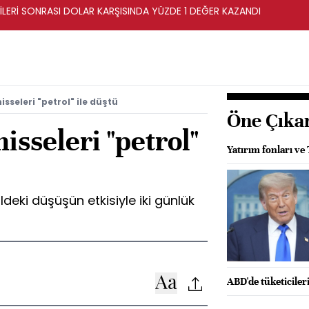
İLERİ SONRASI DOLAR KARŞISINDA YÜZDE 1 DEĞER KAZANDI
isseleri "petrol" ile düştü
Öne Çıka
isseleri "petrol"
Yatırım fonları ve
ldeki düşüşün etkisiyle iki günlük
ABD'de tüketiciler