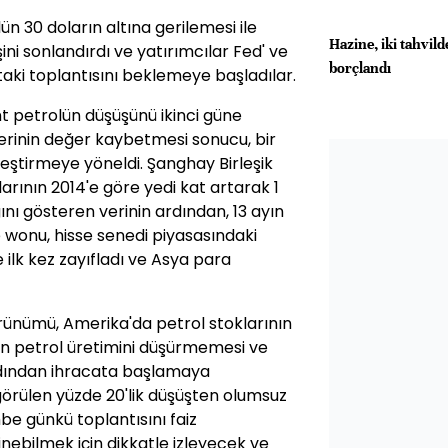
ün 30 doların altına gerilemesi ile
Hazine, iki tahvil
ni sonlandırdı ve yatırımcılar Fed' ve
borçlandı
ki toplantısını beklemeye başladılar.
nt petrolün düşüşünü ikinci güne
lerinin değer kaybetmesi sonucu, bir
eştirmeye yöneldi. Şanghay Birleşik
larının 2014'e göre yedi kat artarak 1
ğını gösteren verinin ardından, 13 ayın
 wonu, hisse senedi piyasasındaki
e ilk kez zayıfladı ve Asya para
örünümü, Amerika'da petrol stoklarının
ın petrol üretimini düşürmemesi ve
ardından ihracata başlamaya
 görülen yüzde 20'lik düşüşten olumsuz
mbe günkü toplantısını faiz
dinebilmek için dikkatle izleyecek ve