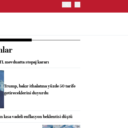
ABD İSTİHDAM VERİLERİ S
nlar
 TL mevduatta stopaj kararı
Trump, bakır ithalatına yüzde 50 tarife
getireceklerini duyurdu
in kısa vadeli enflasyon beklentisi düştü