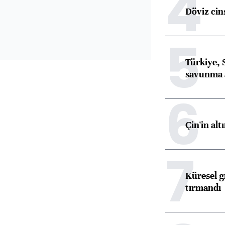
4
Döviz cins
5
Türkiye, 
savunma 
6
Çin'in alt
7
Küresel gı
tırmandı