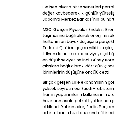
Gelişen piyasa hisse senetleri petrol
değer kaybederek iki günlük yükselişi
Japonya Merkez Bankası'nın bu hafta
MSCI Gelişen Piyasalar Endeksi, Bre
taşımasına bağlı olarak enerji hisse
haftanın en büyük düşüşünü gerçekl
Endeksi, Çin'den geçen yılki fon çıkış
trilyon dolar ile rekor seviyeye çıktı
en düşük seviyesine indi. Güney Kore
çıkışlara bağlı olarak, dört gün içind
birimlerinin düşüşüne öncülük etti.
Bir çok gelişen ülke ekonomisinin g
yüksek seyretmesi, Suudi Arabistan'
İran'ın yaptırımların kalkmasının 
hazırlanması ile petrol fiyatlarında
etkilendi. Yatırımcılar, Fed'in Perşe
artırımlarının hızı konusunda fikir e