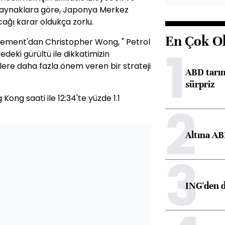
 kaynaklara göre, Japonya Merkez
ağı karar oldukça zorlu.
En Çok O
ement'dan Christopher Wong, " Petrol
1
edeki gürültü ile dikkatimizin
ere daha fazla önem veren bir strateji
ABD tarım
sürpriz
ong saati ile 12:34'te yüzde 1.1
2
Altına AB
3
ING'den d