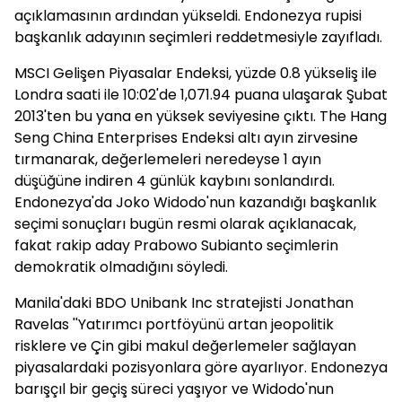
açıklamasının ardından yükseldi. Endonezya rupisi
başkanlık adayının seçimleri reddetmesiyle zayıfladı.
MSCI Gelişen Piyasalar Endeksi, yüzde 0.8 yükseliş ile
Londra saati ile 10:02'de 1,071.94 puana ulaşarak Şubat
2013'ten bu yana en yüksek seviyesine çıktı. The Hang
Seng China Enterprises Endeksi altı ayın zirvesine
tırmanarak, değerlemeleri neredeyse 1 ayın
düşüğüne indiren 4 günlük kaybını sonlandırdı.
Endonezya'da Joko Widodo'nun kazandığı başkanlık
seçimi sonuçları bugün resmi olarak açıklanacak,
fakat rakip aday Prabowo Subianto seçimlerin
demokratik olmadığını söyledi.
Manila'daki BDO Unibank Inc stratejisti Jonathan
Ravelas ''Yatırımcı portföyünü artan jeopolitik
risklere ve Çin gibi makul değerlemeler sağlayan
piyasalardaki pozisyonlara göre ayarlıyor. Endonezya
barışçıl bir geçiş süreci yaşıyor ve Widodo'nun