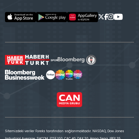
Sitemizdeki veriler Foreks tarafından sağlanmaktadır. NASDAQ, Dow Jones
Industrial Average, SHCOM, FTSE 100, CAC 40, DAX 30, Hang Seng, IBEX 35,