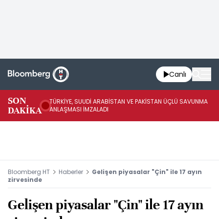
Canlı
SON
TÜRKİYE, SUUDİ ARABİSTAN VE PAKİSTAN ÜÇLÜ SAVUNMA
TR
DAKİKA
ANLAŞMASI İMZALADI
BN
Bloomberg HT
Haberler
Gelişen piyasalar "Çin" ile 17 ayın
zirvesinde
Gelişen piyasalar "Çin" ile 17 ayın