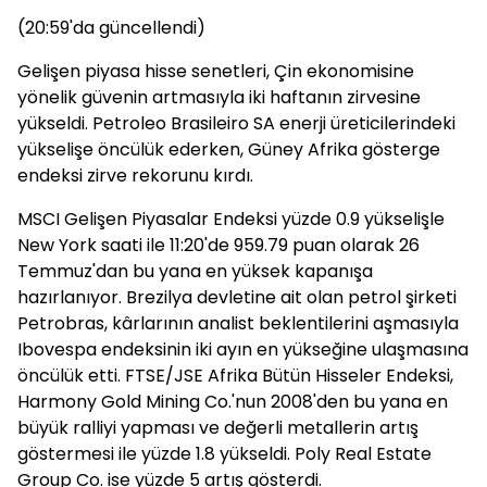
(20:59'da güncellendi)
Gelişen piyasa hisse senetleri, Çin ekonomisine
yönelik güvenin artmasıyla iki haftanın zirvesine
yükseldi. Petroleo Brasileiro SA enerji üreticilerindeki
yükselişe öncülük ederken, Güney Afrika gösterge
endeksi zirve rekorunu kırdı.
MSCI Gelişen Piyasalar Endeksi yüzde 0.9 yükselişle
New York saati ile 11:20'de 959.79 puan olarak 26
Temmuz'dan bu yana en yüksek kapanışa
hazırlanıyor. Brezilya devletine ait olan petrol şirketi
Petrobras, kârlarının analist beklentilerini aşmasıyla
Ibovespa endeksinin iki ayın en yükseğine ulaşmasına
öncülük etti. FTSE/JSE Afrika Bütün Hisseler Endeksi,
Harmony Gold Mining Co.'nun 2008'den bu yana en
büyük ralliyi yapması ve değerli metallerin artış
göstermesi ile yüzde 1.8 yükseldi. Poly Real Estate
Group Co. ise yüzde 5 artış gösterdi.