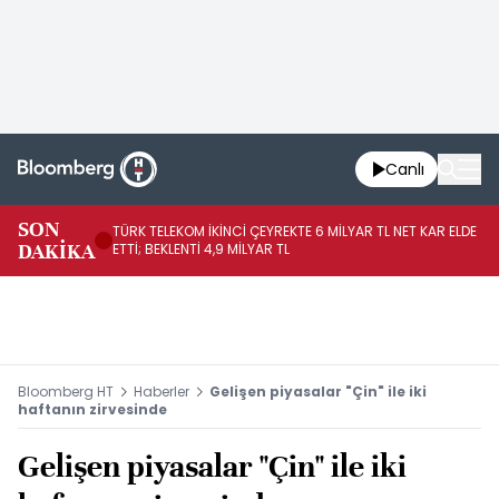
Canlı
SON
TÜRK TELEKOM İKİNCİ ÇEYREKTE 6 MİLYAR TL NET KAR ELDE
AB
DAKİKA
ETTİ; BEKLENTİ 4,9 MİLYAR TL
İR
Bloomberg HT
Haberler
Gelişen piyasalar "Çin" ile iki
haftanın zirvesinde
Gelişen piyasalar "Çin" ile iki