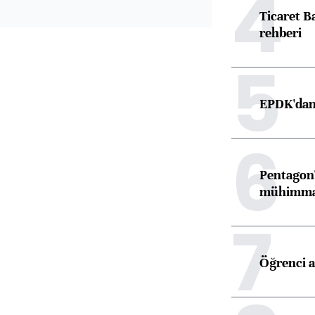
4
Ticaret B
rehberi
5
EPDK'dan 
6
Pentagon'
mühimmat 
7
Öğrenci a