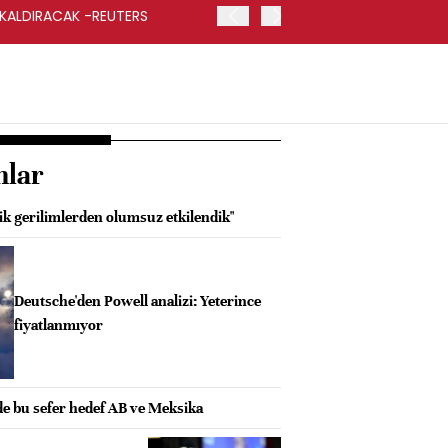
 KALDIRACAK -REUTERS
ABD DIŞİŞLERİ BAKANLIĞI
UYGULANACAK
nlar
ik gerilimlerden olumsuz etkilendik"
Deutsche'den Powell analizi: Yeterince
fiyatlanmıyor
de bu sefer hedef AB ve Meksika