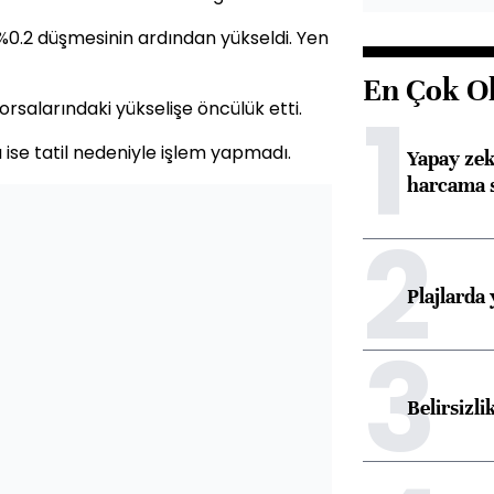
0.2 düşmesinin ardından yükseldi. Yen
En Çok O
1
rsalarındaki yükselişe öncülük etti.
ise tatil nedeniyle işlem yapmadı.
Yapay zek
harcama 
2
Plajlarda
3
Belirsizli