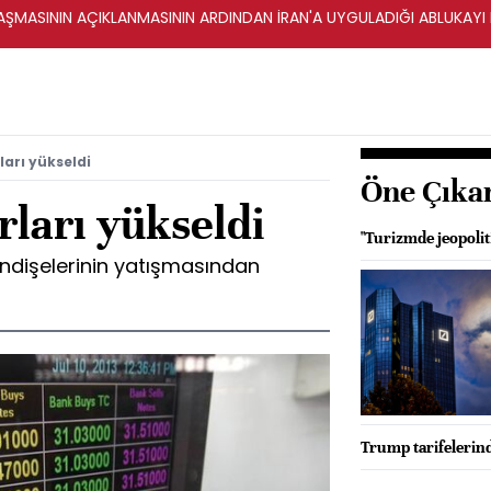
ŞMASININ AÇIKLANMASININ ARDINDAN İRAN'A UYGULADIĞI ABLUKAYI
ları yükseldi
Öne Çıka
rları yükseldi
"Turizmde jeopolit
 endişelerinin yatışmasından
Trump tarifelerin