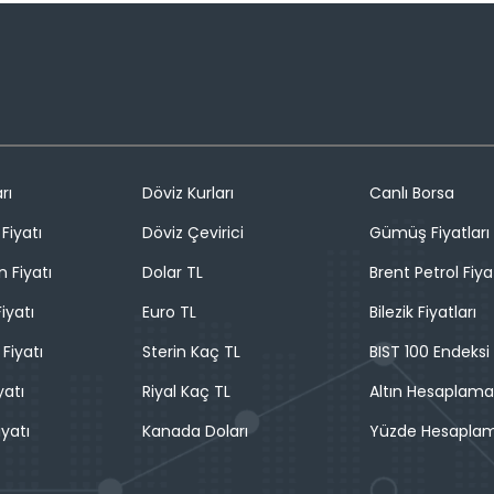
rı
Döviz Kurları
Canlı Borsa
Fiyatı
Döviz Çevirici
Gümüş Fiyatları
n Fiyatı
Dolar TL
Brent Petrol Fiya
iyatı
Euro TL
Bilezik Fiyatları
 Fiyatı
Sterin Kaç TL
BIST 100 Endeksi
yatı
Riyal Kaç TL
Altın Hesaplama
iyatı
Kanada Doları
Yüzde Hesapla