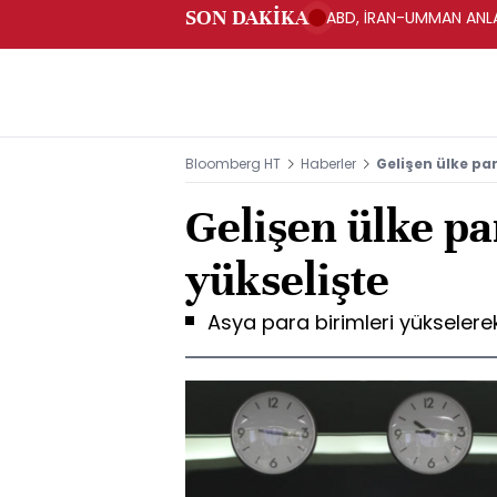
SON DAKİKA
ABD, İRAN-UMMAN ANLA
Bloomberg HT
Haberler
Gelişen ülke par
Gelişen ülke pa
yükselişte
Asya para birimleri yükselerek