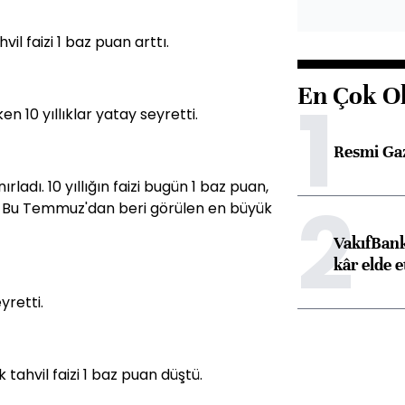
il faizi 1 baz puan arttı.
En Çok O
1
n 10 yıllıklar yatay seyretti.
Resmi Ga
rladı. 10 yıllığın faizi bugün 1 baz puan,
2
ı. Bu Temmuz'dan beri görülen en büyük
VakıfBank
kâr elde e
eyretti.
ık tahvil faizi 1 baz puan düştü.