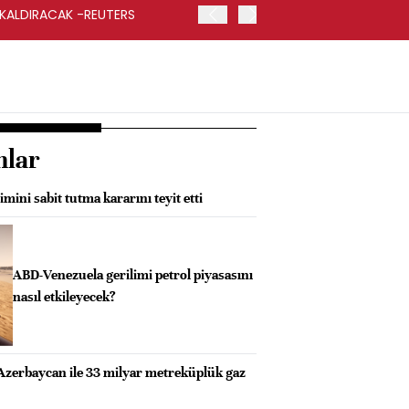
 KALDIRACAK -REUTERS
ABD DIŞİŞLERİ BAKANLIĞI
UYGULANACAK
nlar
mini sabit tutma kararını teyit etti
ABD-Venezuela gerilimi petrol piyasasını
nasıl etkileyecek?
Azerbaycan ile 33 milyar metreküplük gaz