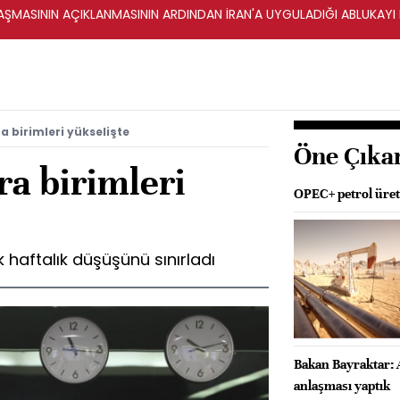
ŞMASININ AÇIKLANMASININ ARDINDAN İRAN'A UYGULADIĞI ABLUKAYI
a birimleri yükselişte
Öne Çıka
ra birimleri
OPEC+ petrol üreti
 haftalık düşüşünü sınırladı
Bakan Bayraktar: 
anlaşması yaptık