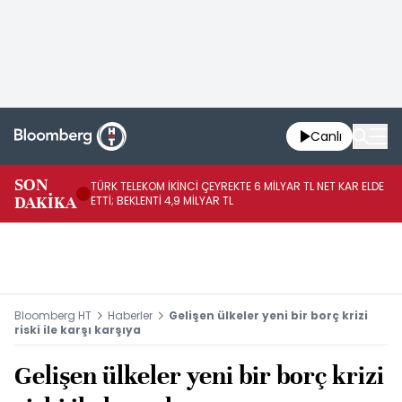
Canlı
SON
TÜRK TELEKOM İKİNCİ ÇEYREKTE 6 MİLYAR TL NET KAR ELDE
AB
DAKİKA
ETTİ; BEKLENTİ 4,9 MİLYAR TL
İR
Bloomberg HT
Haberler
Gelişen ülkeler yeni bir borç krizi
riski ile karşı karşıya
Gelişen ülkeler yeni bir borç krizi