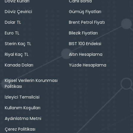
Döviz Kurları
Canlı Borsa
Döviz Çevirici
Gümüş Fiyatları
Dolar TL
Brent Petrol Fiyatı
Euro TL
Bilezik Fiyatları
Sterin Kaç TL
BIST 100 Endeksi
Riyal Kaç TL
Altın Hesaplama
Kanada Doları
Yüzde Hesaplama
Kişisel Verilerin Korunması
Politikası
İzleyici Temsilcisi
Kullanım Koşulları
Aydınlatma Metni
Çerez Politikası