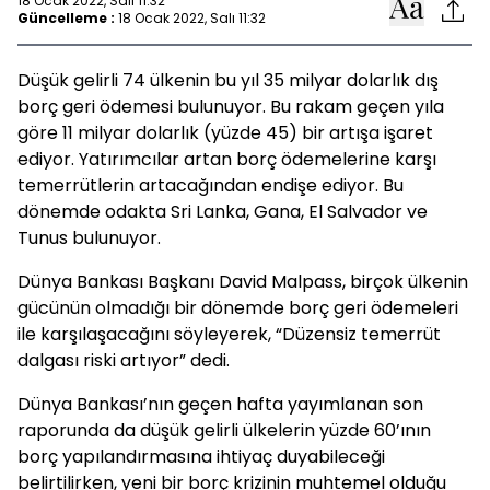
18 Ocak 2022, Salı 11:32
Güncelleme :
18 Ocak 2022, Salı 11:32
Düşük gelirli 74 ülkenin bu yıl 35 milyar dolarlık dış
borç geri ödemesi bulunuyor. Bu rakam geçen yıla
göre 11 milyar dolarlık (yüzde 45) bir artışa işaret
ediyor. Yatırımcılar artan borç ödemelerine karşı
temerrütlerin artacağından endişe ediyor. Bu
dönemde odakta Sri Lanka, Gana, El Salvador ve
Tunus bulunuyor.
Dünya Bankası Başkanı David Malpass, birçok ülkenin
gücünün olmadığı bir dönemde borç geri ödemeleri
ile karşılaşacağını söyleyerek, “Düzensiz temerrüt
dalgası riski artıyor” dedi.
Dünya Bankası’nın geçen hafta yayımlanan son
raporunda da düşük gelirli ülkelerin yüzde 60’ının
borç yapılandırmasına ihtiyaç duyabileceği
belirtilirken, yeni bir borç krizinin muhtemel olduğu